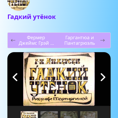
Гадкий утёнок
Фермер
Гаргантюа и
Джеймс Грэй и
Пантагрюэль
великанша
Клэншид