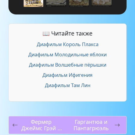
📖 Читайте также
Диафильм Король Плакса
Диафильм Молодильные яблоки
Диафильм Волшебные пёрышки
Диафильм Ифигения
Диафильм Там Лин
Фермер
Гаргантюа и
Джеймс Грэй и
Пантагрюэль
великанша