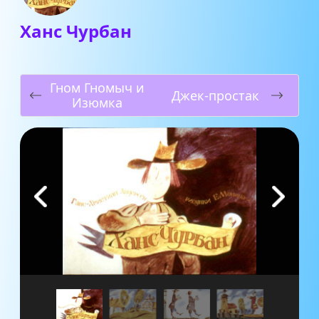
Ханс Чурбан
Гном Гномыч и
Джек-простак
Изюмка