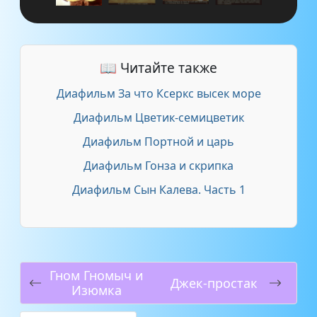
📖 Читайте также
Диафильм За что Ксеркс высек море
Диафильм Цветик-семицветик
Диафильм Портной и царь
Диафильм Гонза и скрипка
Диафильм Сын Калева. Часть 1
Гном Гномыч и
Джек-простак
Изюмка