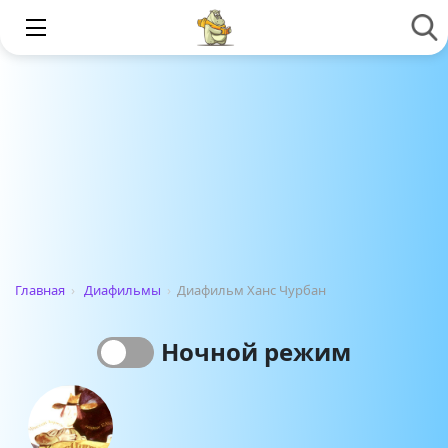
Главная
›
Диафильмы
›
Диафильм Ханс Чурбан
Ночной режим