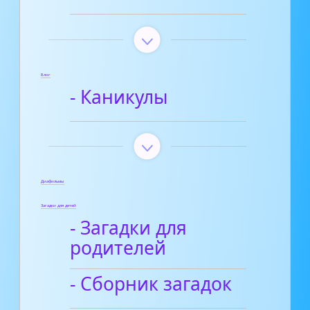
Блог
- Каникулы
Диафильмы
Загадки для детей
- Загадки для
родителей
- Сборник загадок