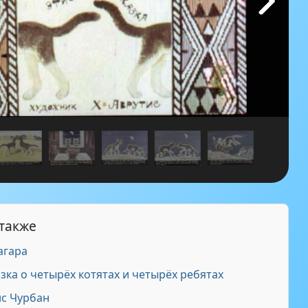
 также
агара
ка о четырёх котятах и четырёх ребятах
с Чурбан