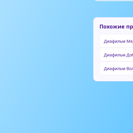
Похожие п
Диафильм Мед
Диафильм До
Диафильм Во