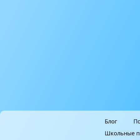
Блог
По
Школьные п