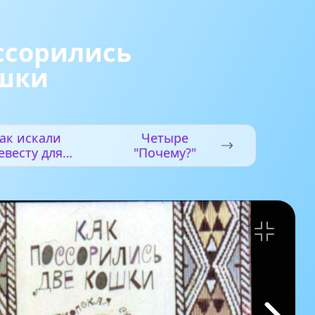
ссорились
ошки
ак искали
Четыре
евесту для
"Почему?"
мышонка