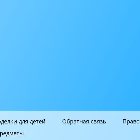
делки для детей
Обратная связь
Право
редметы