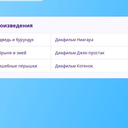
роизведения
ведь и бурундук
Диафильм Ниагара
брыня и змей
Диафильм Джек-простак
лшебные пёрышки
Диафильм Котенок