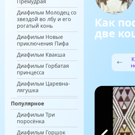
Премудрая
Диафильм Молодец со
Как по
звездой во лбу и его
рогатый конь
две к
Диафильм Новые
приключения Пифа
Диафильм Квакша
К
н
Диафильм Горбатая
принцесса
Диафильм Царевна-
лягушка
Популярное
Диафильм Три
поросёнка
Диафильм Горшок