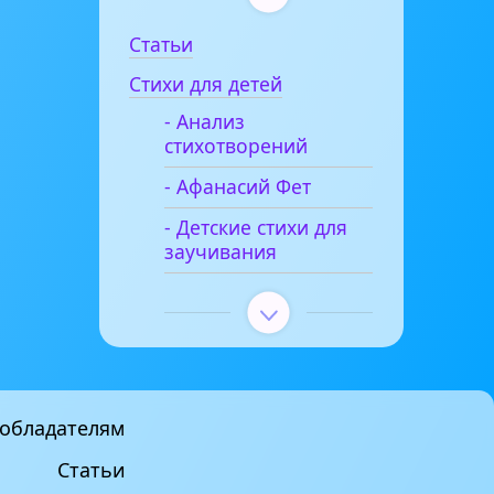
Статьи
Стихи для детей
- Анализ
стихотворений
- Афанасий Фет
- Детские стихи для
заучивания
обладателям
Статьи