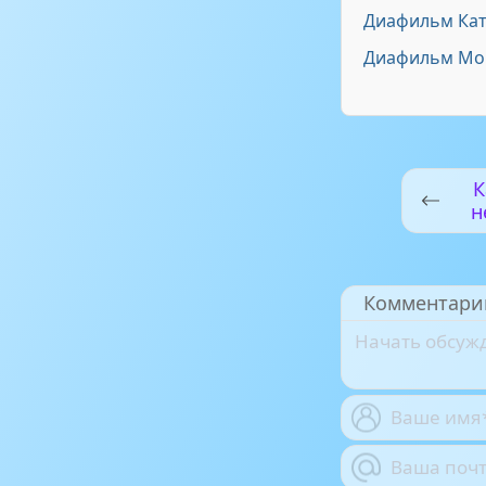
Диафильм Кат
Диафильм Мо
К
н
Комментари