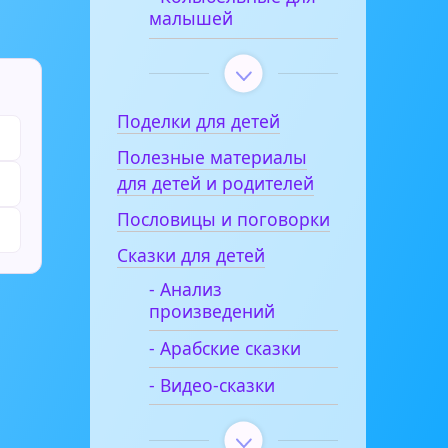
малышей
Поделки для детей
Полезные материалы
для детей и родителей
Пословицы и поговорки
Сказки для детей
- Анализ
произведений
- Арабские сказки
- Видео-сказки