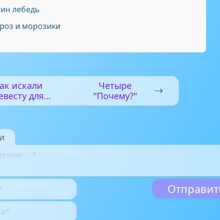
ин лебедь
роз и морозики
ак искали
Четыре
евесту для
"Почему?"
мышонка
и