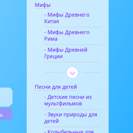
Мифы
- Мифы Древнего
Китая
- Мифы Древнего
Рима
- Мифы Древней
Греции
Песни для детей
- Детские песни из
мультфильмов
- Звуки природы для
детей
- Колыбельные для