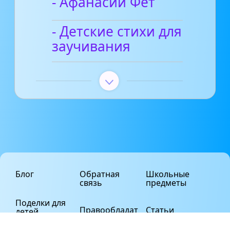
- Афанасий Фет
- Детские стихи для
заучивания
Блог
Обратная
Школьные
связь
предметы
Поделки для
Правообладат
Статьи
детей
елям