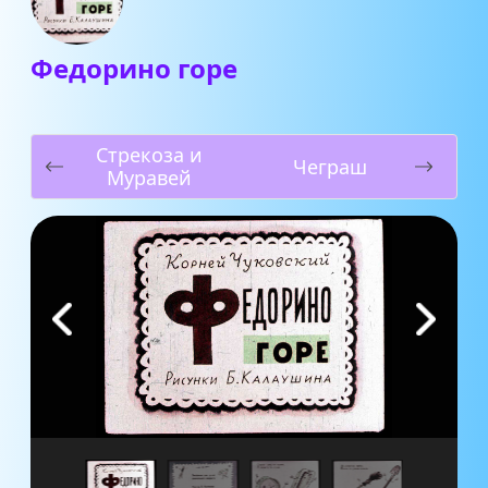
Федорино горе
Стрекоза и
Чеграш
Муравей