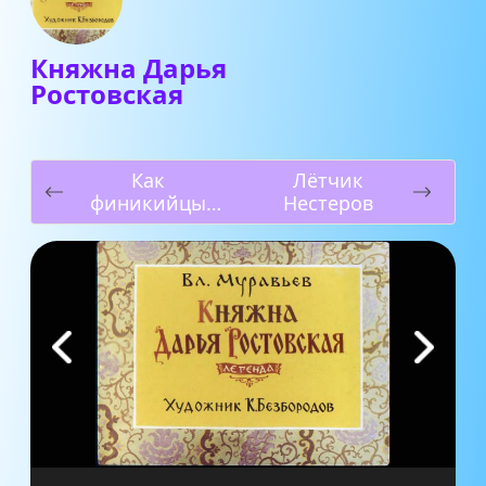
Княжна Дарья
Ростовская
Как
Лётчик
финикийцы
Нестеров
плавали вокруг
Африки