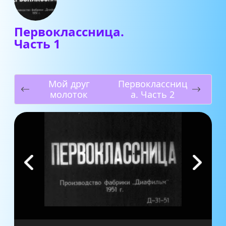
Первоклассница.
Часть 1
Мой друг
Первоклассниц
молоток
а. Часть 2