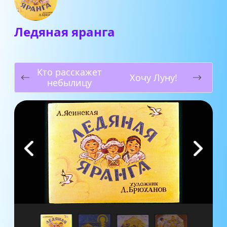
Ледяная яранга
Кто расскажет
Хочу Луну!
небылицу