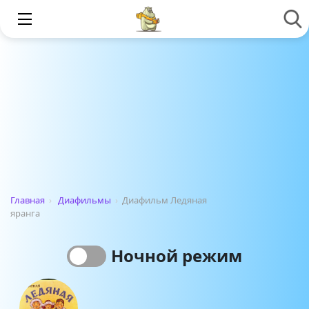
Главная
›
Диафильмы
›
Диафильм Ледяная
яранга
Ночной режим