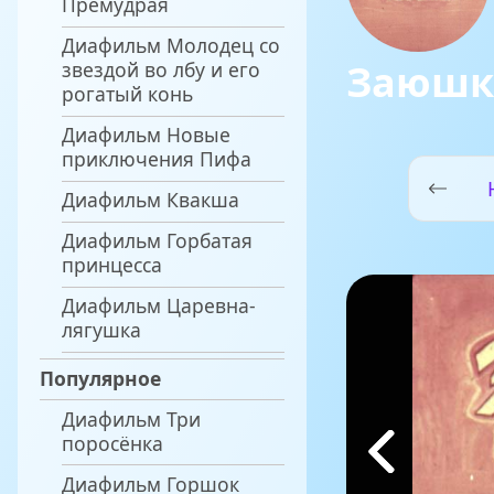
Премудрая
Диафильм Молодец со
Заюшк
звездой во лбу и его
рогатый конь
Диафильм Новые
приключения Пифа
Диафильм Квакша
Диафильм Горбатая
принцесса
Диафильм Царевна-
лягушка
Популярное
Диафильм Три
поросёнка
Диафильм Горшок