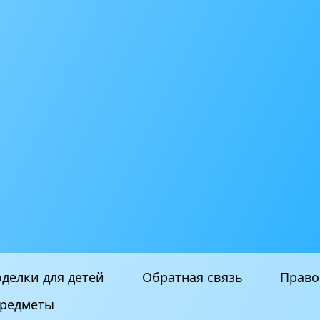
делки для детей
Обратная связь
Право
редметы