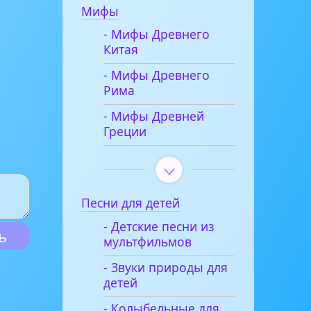
Мифы
- Мифы Древнего
Китая
- Мифы Древнего
Рима
- Мифы Древней
Греции
Песни для детей
- Детские песни из
мультфильмов
- Звуки природы для
детей
- Колыбельные для