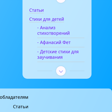
Статьи
Стихи для детей
- Анализ
стихотворений
- Афанасий Фет
- Детские стихи для
заучивания
обладателям
Статьи