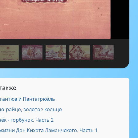
 также
гантюа и Пантагрюэль
о-райцо, золотое кольцо
к - горбунок. Часть 2
жизни Дон Кихота Ламанчского. Часть 1