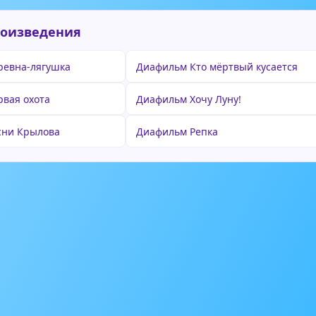
роизведения
ревна-лягушка
Диафильм Кто мёртвый кусается
вая охота
Диафильм Хочу Луну!
сни Крылова
Диафильм Репка