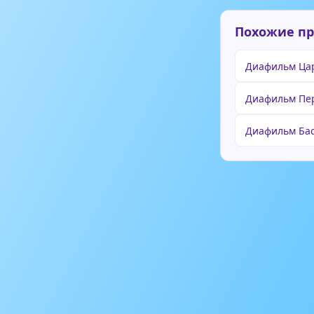
Похожие п
Диафильм Ца
Диафильм Пер
Диафильм Ба