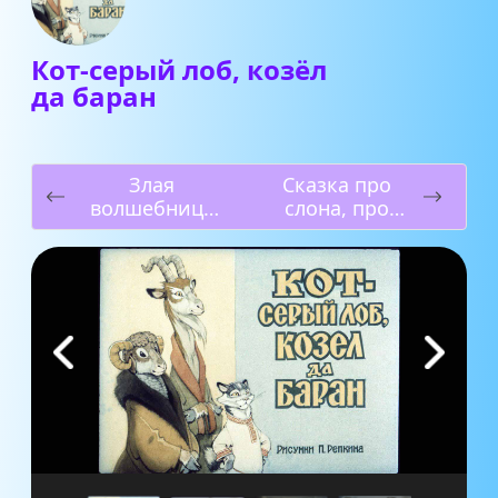
Кот-серый лоб, козёл
да баран
Злая
Сказка про
волшебница
слона, про
Бастинда
костёр и про
белую уточку