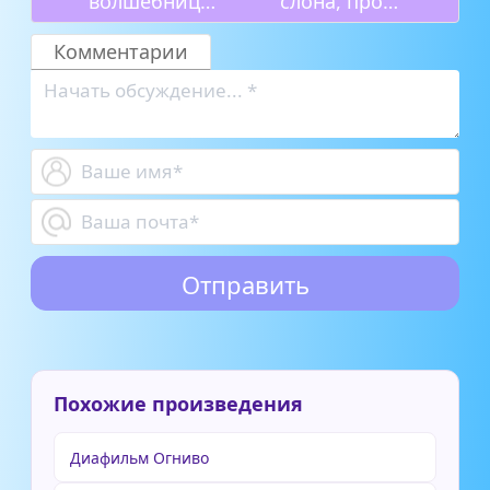
волшебница
слона, про
Бастинда
костёр и про
белую уточку
Комментарии
Похожие произведения
Диафильм Огниво