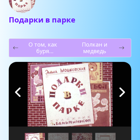
Подарки в парке
О том, как
Полкан и
буря
медведь
перевесила
вывески