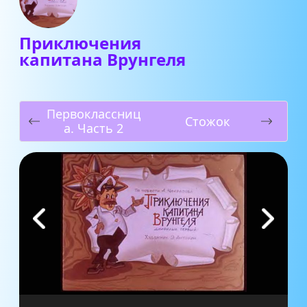
Приключения
капитана Врунгеля
Первоклассниц
Стожок
а. Часть 2