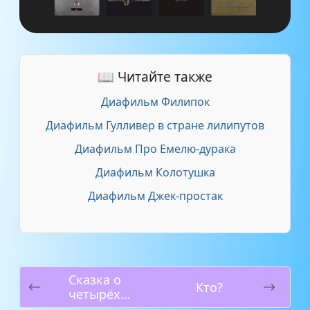
📖 Читайте также
Диафильм Филипок
Диафильм Гулливер в стране лилипутов
Диафильм Про Емелю-дурака
Диафильм Колотушка
Диафильм Джек-простак
Сказка о
Кто?
четырёх
котятах и