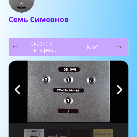
Семь Симеонов
Сказка о
Кто?
четырёх
котятах и
четырёх
ребятах