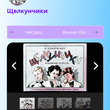
Щелкунчики
Чеграш
Винни-Пух