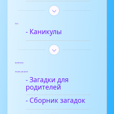
Блог
- Каникулы
Диафильмы
Загадки для детей
- Загадки для
родителей
- Сборник загадок