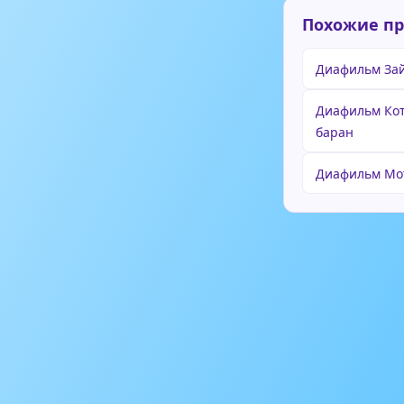
Похожие п
Диафильм Зай
Диафильм Кот
баран
Диафильм Мо