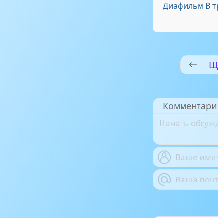
Диафильм В т
Щ
Комментари