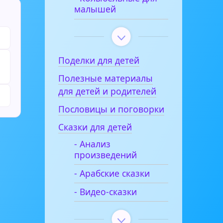
малышей
Поделки для детей
Полезные материалы
для детей и родителей
Пословицы и поговорки
Сказки для детей
- Анализ
произведений
- Арабские сказки
- Видео-сказки