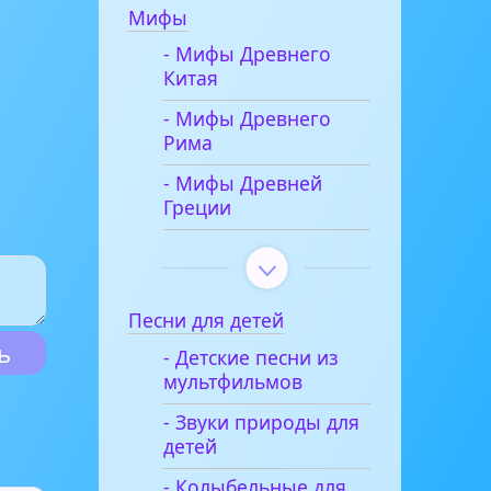
Мифы
- Мифы Древнего
Китая
- Мифы Древнего
Рима
- Мифы Древней
Греции
Песни для детей
- Детские песни из
мультфильмов
- Звуки природы для
детей
- Колыбельные для