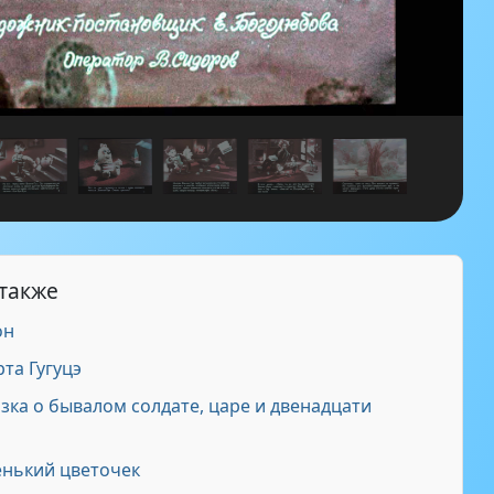
 также
он
та Гугуцэ
ка о бывалом солдате, царе и двенадцати
нький цветочек