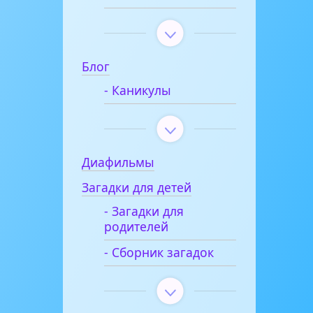
Блог
- Каникулы
Диафильмы
Загадки для детей
- Загадки для
родителей
- Сборник загадок