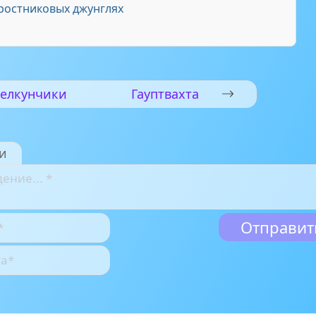
ростниковых джунглях
елкунчики
Гауптвахта
и