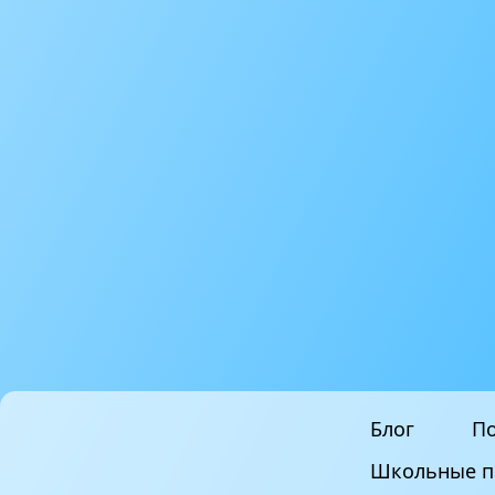
Блог
По
Школьные п