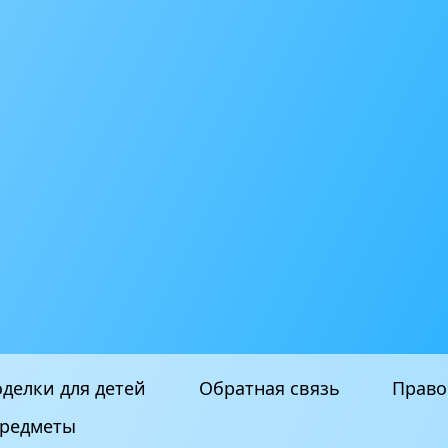
делки для детей
Обратная связь
Право
редметы