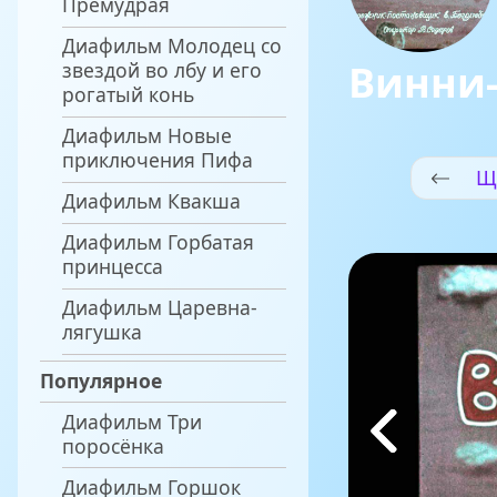
Премудрая
Диафильм Молодец со
Винни
звездой во лбу и его
рогатый конь
Диафильм Новые
приключения Пифа
Щ
Диафильм Квакша
Диафильм Горбатая
принцесса
Диафильм Царевна-
лягушка
Популярное
Диафильм Три
поросёнка
Диафильм Горшок