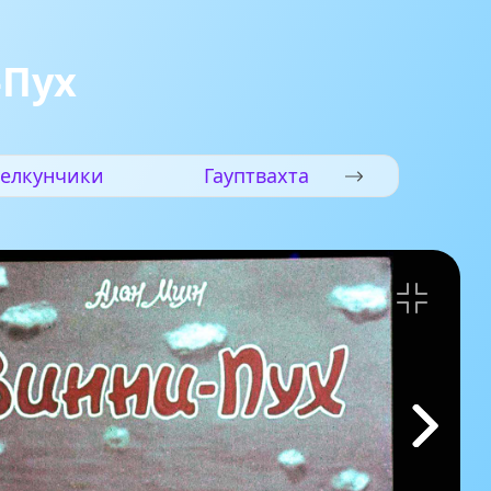
-Пух
елкунчики
Гауптвахта