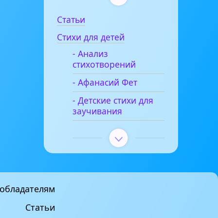
Статьи
Стихи для детей
- Анализ
стихотворений
- Афанасий Фет
- Детские стихи для
заучивания
обладателям
Статьи