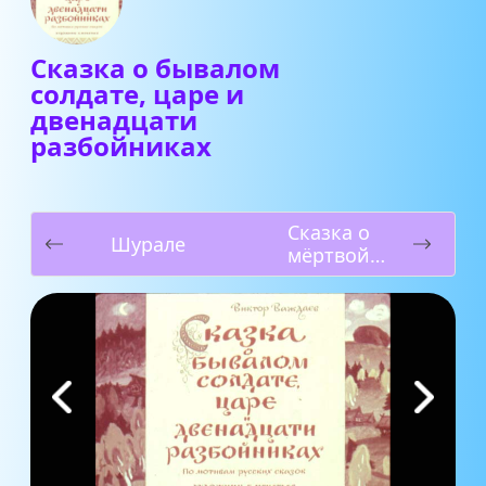
Сказка о бывалом
солдате, царе и
двенадцати
разбойниках
Сказка о
Шурале
мёртвой
Царевне и о
семи
богатырях.
Часть 1