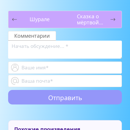
Сказка о
Шурале
мёртвой
Царевне и о
семи
Комментарии
богатырях.
Часть 1
Похожие произведения