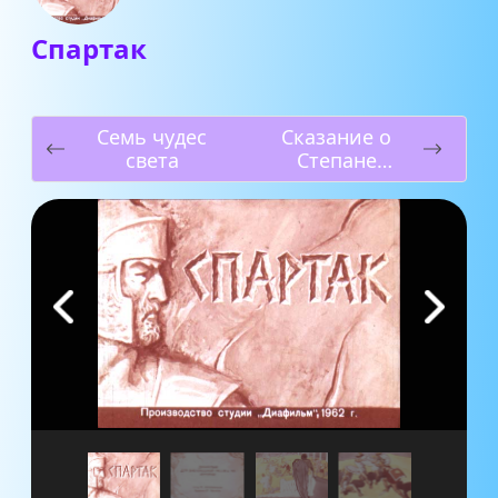
Спартак
Семь чудес
Сказание о
света
Степане
Разине