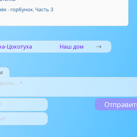
к - горбунок. Часть 3
ха-Цокотуха
Наш дом
и