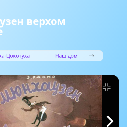
узен верхом
е
ха-Цокотуха
Наш дом