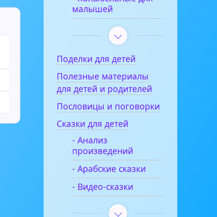
малышей
Поделки для детей
Полезные материалы
для детей и родителей
Пословицы и поговорки
Сказки для детей
- Анализ
произведений
- Арабские сказки
- Видео-сказки