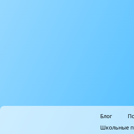
Блог
По
Школьные п