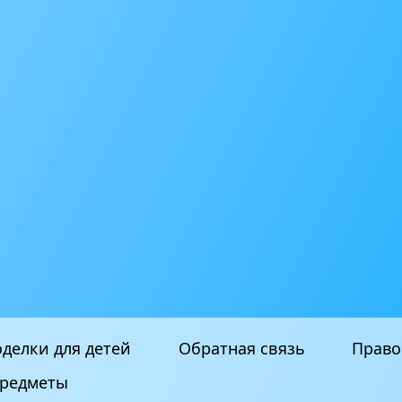
делки для детей
Обратная связь
Право
редметы