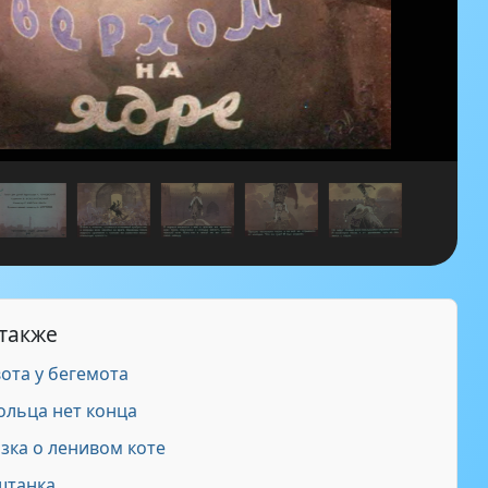
 также
ота у бегемота
ольца нет конца
зка о ленивом коте
штанка