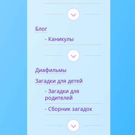
Блог
- Каникулы
Диафильмы
Загадки для детей
- Загадки для
родителей
- Сборник загадок