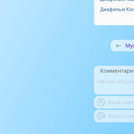
Диафильм Конё
Му
Комментари