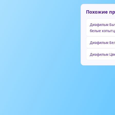
Похожие п
Диафильм Быч
белые копыт
Диафильм Бе
Диафильм Цв