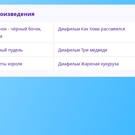
роизведения
ок - чёрный бочок,
Диафильм Как Хома рассмеялся
ца
лый пудель
Диафильм Три медведя
еты короля
Диафильм Жареная кукуруза