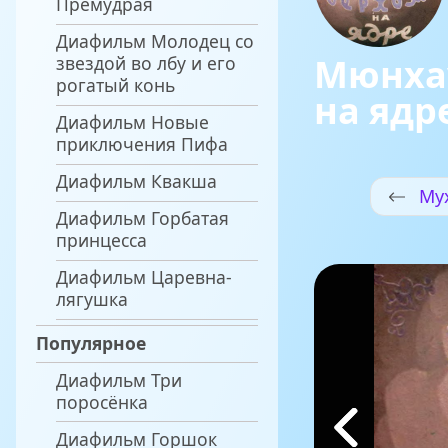
Премудрая
Диафильм Молодец со
Мюнха
звездой во лбу и его
рогатый конь
на ядр
Диафильм Новые
приключения Пифа
Диафильм Квакша
Му
Диафильм Горбатая
принцесса
Диафильм Царевна-
лягушка
Популярное
Диафильм Три
поросёнка
Диафильм Горшок