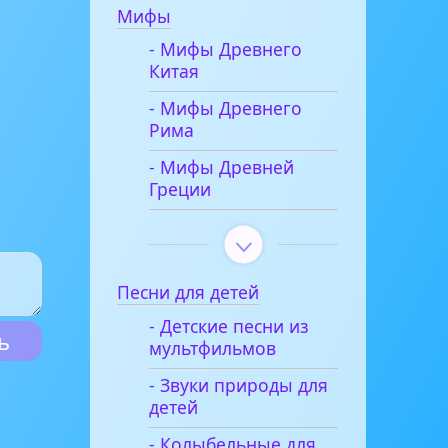
Мифы
- Мифы Древнего
Китая
- Мифы Древнего
Рима
- Мифы Древней
Греции
Песни для детей
- Детские песни из
мультфильмов
- Звуки природы для
детей
- Колыбельные для