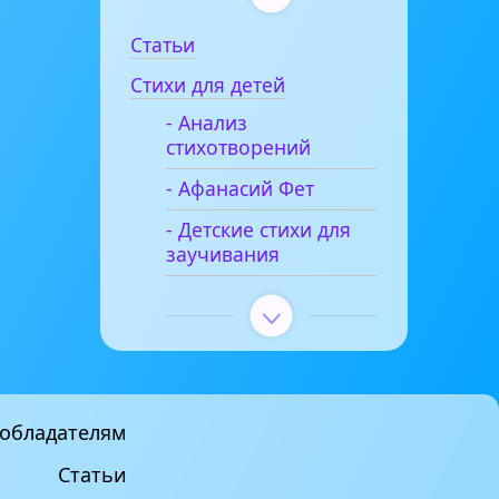
Статьи
Стихи для детей
- Анализ
стихотворений
- Афанасий Фет
- Детские стихи для
заучивания
обладателям
Статьи