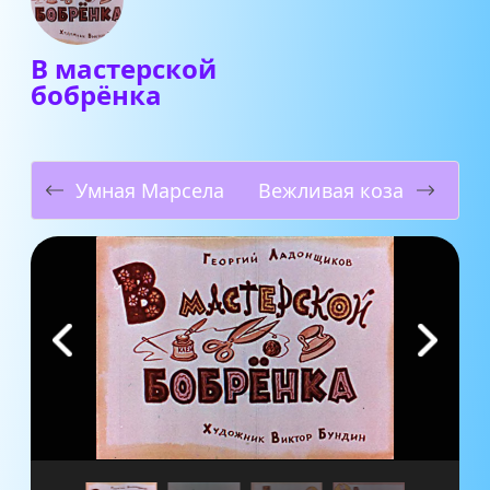
В мастерской
бобрёнка
Умная Марсела
Вежливая коза