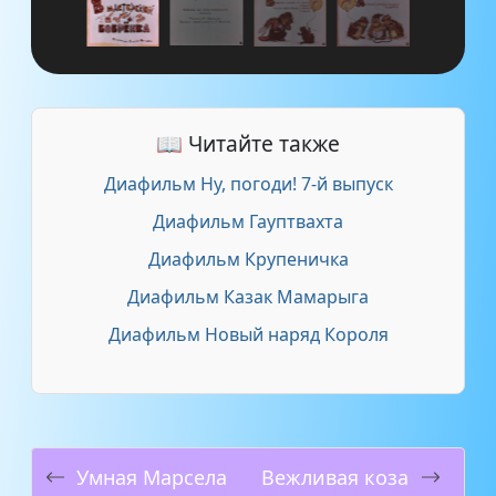
📖 Читайте также
Диафильм Ну, погоди! 7-й выпуск
Диафильм Гауптвахта
Диафильм Крупеничка
Диафильм Казак Мамарыга
Диафильм Новый наряд Короля
Умная Марсела
Вежливая коза