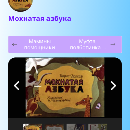
Мохнатая азбука
Мамины
Муфта,
помощники
полботинка и
моховая
борода