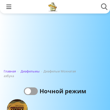
Главная
›
Диафильмы
›
Диафильм Мохнатая
азбука
Ночной режим