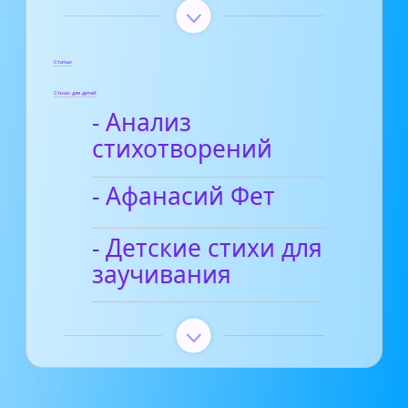
Статьи
Стихи для детей
- Анализ
стихотворений
- Афанасий Фет
- Детские стихи для
заучивания