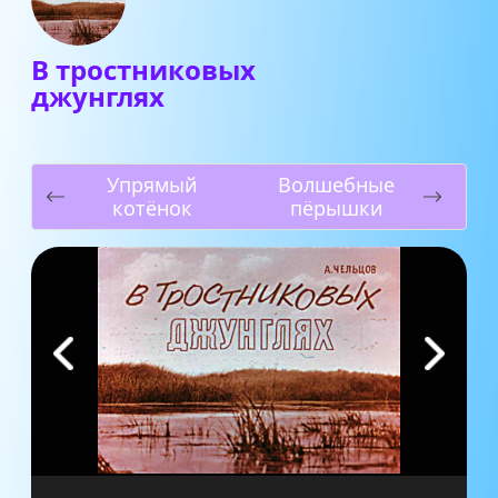
В тростниковых
джунглях
Упрямый
Волшебные
котёнок
пёрышки