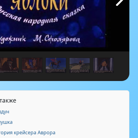
 также
лдун
лушка
ория крейсера Аврора