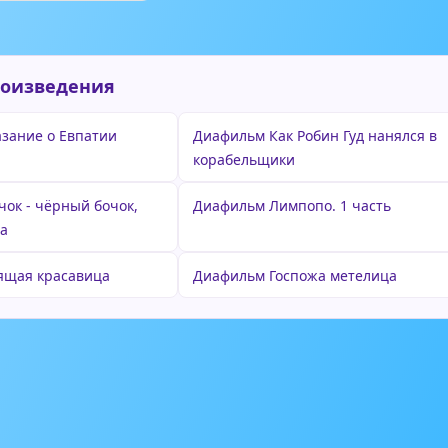
роизведения
зание о Евпатии
Диафильм Как Робин Гуд нанялся в
корабельщики
ок - чёрный бочок,
Диафильм Лимпопо. 1 часть
ца
ящая красавица
Диафильм Госпожа метелица