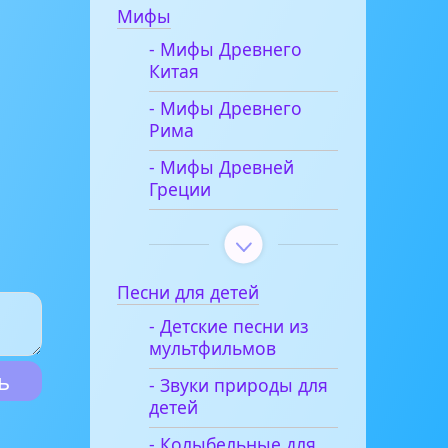
Мифы
- Мифы Древнего
Китая
- Мифы Древнего
Рима
- Мифы Древней
Греции
Песни для детей
- Детские песни из
мультфильмов
- Звуки природы для
детей
- Колыбельные для