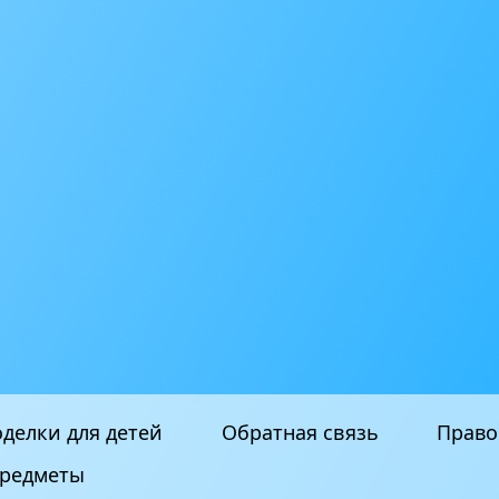
делки для детей
Обратная связь
Право
редметы