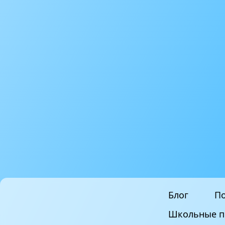
Блог
По
Школьные п