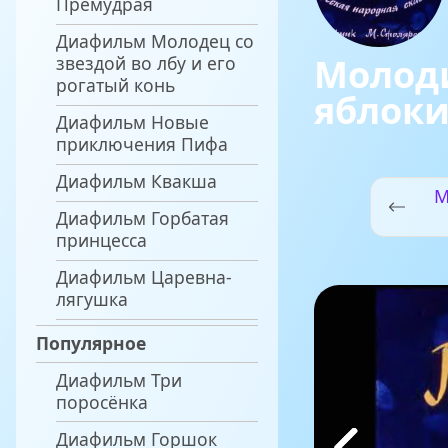
Премудрая
Диафильм Молодец со
Молод
звездой во лбу и его
рогатый конь
яблок
Диафильм Новые
приключения Пифа
Диафильм Квакша
М
Диафильм Горбатая
принцесса
Диафильм Царевна-
лягушка
Популярное
Диафильм Три
поросёнка
Диафильм Горшок