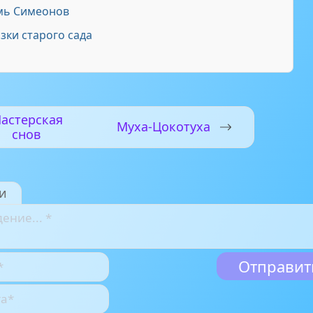
мь Симеонов
зки старого сада
астерская
Муха-Цокотуха
снов
и