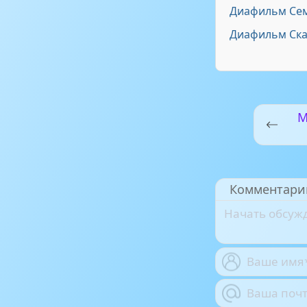
Диафильм Се
Диафильм Ска
М
Комментари