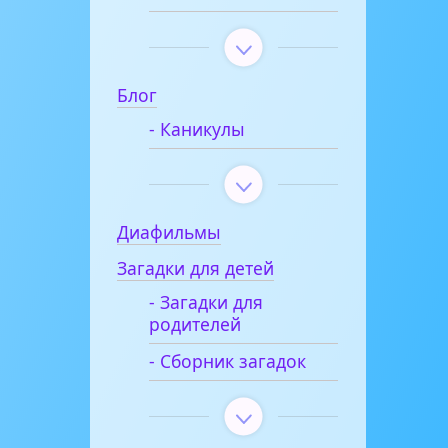
Блог
- Каникулы
Диафильмы
Загадки для детей
- Загадки для
родителей
- Сборник загадок