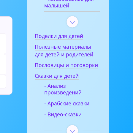
малышей
Поделки для детей
Полезные материалы
для детей и родителей
Пословицы и поговорки
Сказки для детей
- Анализ
произведений
- Арабские сказки
- Видео-сказки