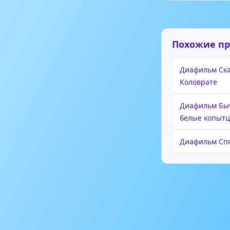
Похожие п
Диафильм Ска
Коловрате
Диафильм Быч
белые копыт
Диафильм Сп