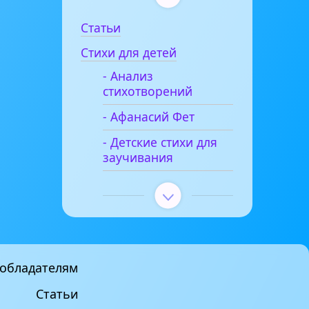
Статьи
Стихи для детей
- Анализ
стихотворений
- Афанасий Фет
- Детские стихи для
заучивания
обладателям
Статьи