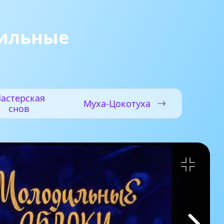
ильные
и
астерская
Муха-Цокотуха
снов