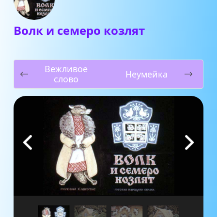
Волк и семеро козлят
Вежливое
Неумейка
слово