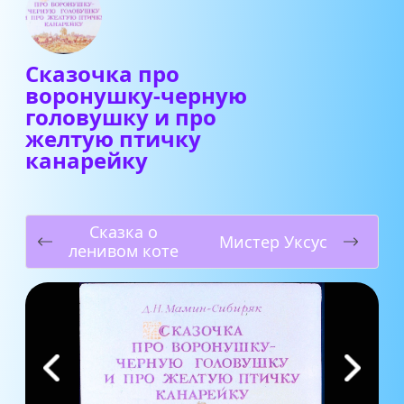
Сказочка про
воронушку-черную
головушку и про
желтую птичку
канарейку
Сказка о
Мистер Уксус
ленивом коте