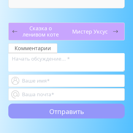
Сказка о
Мистер Уксус
ленивом коте
Комментарии