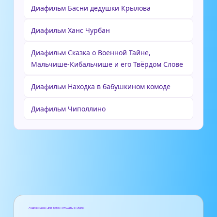
Диафильм Басни дедушки Крылова
Диафильм Ханс Чурбан
Диафильм Сказка о Военной Тайне,
Мальчише-Кибальчише и его Твёрдом Слове
Диафильм Находка в бабушкином комоде
Диафильм Чиполлино
Аудиосказки для детей слушать онлайн