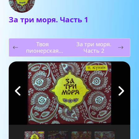
За три моря. Часть 1
Твоя
За три моря.
пионерская
Часть 2
форма