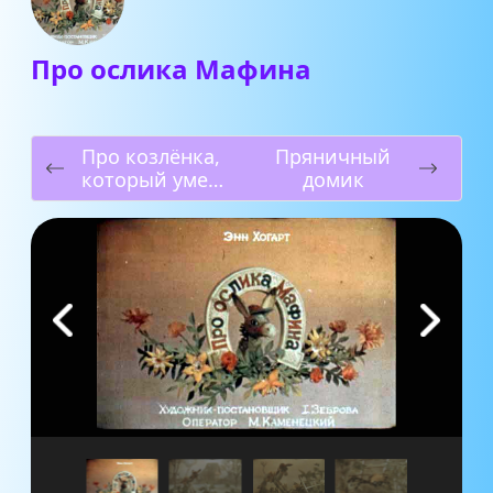
Про ослика Мафина
Про козлёнка,
Пряничный
который умел
домик
считать до
десяти