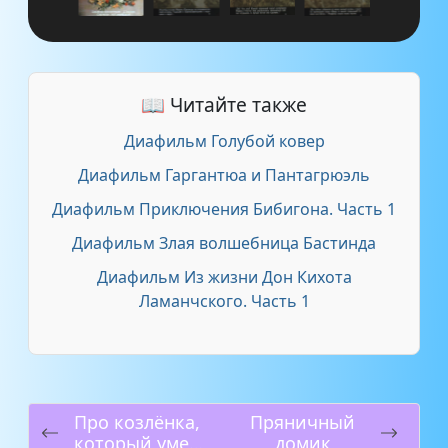
📖 Читайте также
Диафильм Голубой ковер
Диафильм Гаргантюа и Пантагрюэль
Диафильм Приключения Бибигона. Часть 1
Диафильм Злая волшебница Бастинда
Диафильм Из жизни Дон Кихота
Ламанчского. Часть 1
Про козлёнка,
Пряничный
который умел
домик