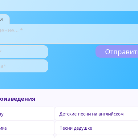
и
роизведения
чу
Детские песни на английском
ика
Песни дедушке