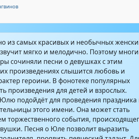
лю _) Синяя птица - Всё равно тебя
нгвинов
3:26
))).
ля) - Юля
3:20
но из самых красивых и необычных женски
 звучит мягко и мелодично. Поэтому многи
ля-Юля!!!!!!!!!!!!!Юличка)))))
4:03
ры сочиняли песни о девушках с этим
 их произведениях слышится любовь и
рактер героини. В фонотеке популярных
ть произведения для детей и взрослых.
 Юлю подойдёт для проведения праздника 
ительницы этого имени. Она может стать
м торжественного события, происходяще
евушки. Песня о Юле позволит выразить
полнителя, проявить певческий талант. Дл