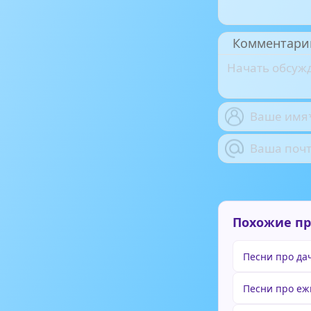
Комментари
Похожие п
Песни про да
Песни про еж