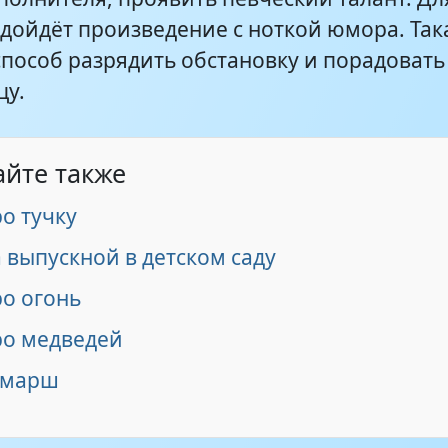
одойдёт произведение с ноткой юмора. Так
способ разрядить обстановку и порадовать
цу.
айте также
о тучку
 выпускной в детском саду
ро огонь
ро медведей
 марш