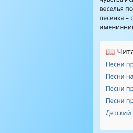
веселья п
песенка – 
именинни
📖 Чит
Песни пр
Песни на
Песни п
Песни п
Детский