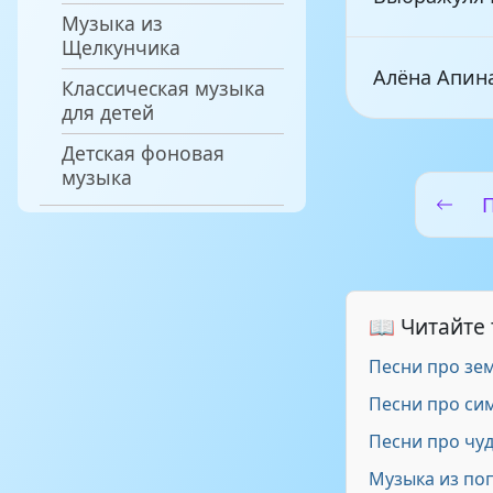
Музыка из
Щелкунчика
Алёна Апин
Классическая музыка
для детей
Детская фоновая
Юля-красату
музыка
Я Люблю Теб
Коля Серга 
📖 Читайте
by DiM)
Песни про зе
Песни про си
Юлия (Sefon
Песни про чу
Музыка из по