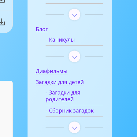
Блог
- Каникулы
Диафильмы
Загадки для детей
- Загадки для
родителей
- Сборник загадок