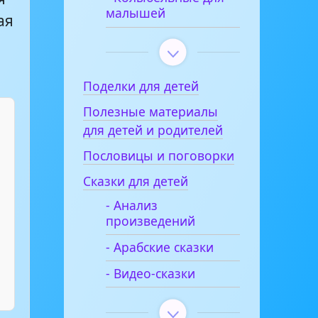
малышей
ая
Поделки для детей
Полезные материалы
для детей и родителей
Пословицы и поговорки
Сказки для детей
- Анализ
произведений
- Арабские сказки
- Видео-сказки