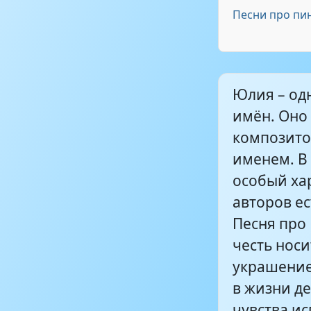
песня про Ю
Песни про пи
люблю я,Юля
Песня про Ю
Юлия – од
имён. Оно
Юличка))) - Ю
композито
именем. В
особый ха
авторов ес
Песня про
честь нос
украшение
в жизни д
чувства ис