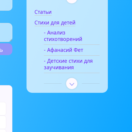
Статьи
Стихи для детей
- Анализ
стихотворений
- Афанасий Фет
- Детские стихи для
заучивания