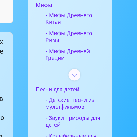
Мифы
- Мифы Древнего
Китая
- Мифы Древнего
Рима
х
е
- Мифы Древней
Греции
Песни для детей
в
- Детские песни из
мультфильмов
го
- Звуки природы для
детей
- Колыбельные для
я