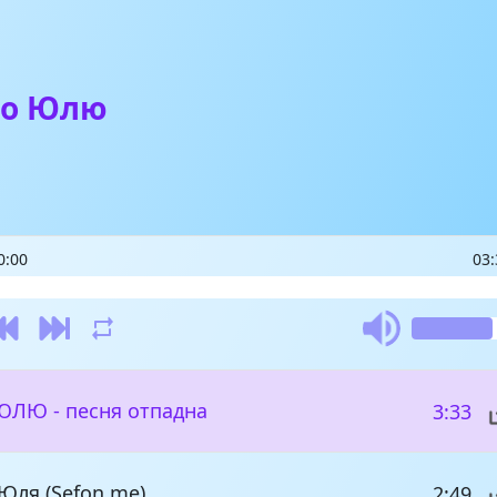
ро Юлю
0:00
03:
ЮЛЮ - песня отпадна
3:33
Юля (Sefon.me)
2:49