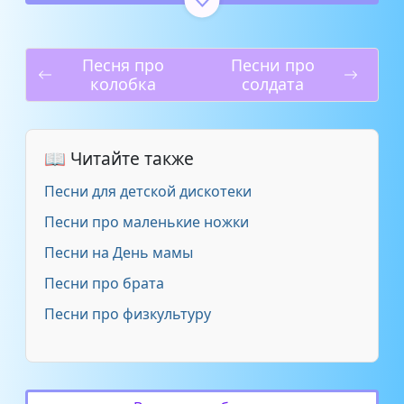
гр. МИКС (ДАТиК) - ЛАДУШКИ
2:32
композитор А.Павловский
Песня про
Песни про
колобка
солдата
Екатерина и Сергей
Железновы. 10 мышек - 06.
0:33
Ладушки (-)
📖 Читайте также
Ладушки - Здравствуйте, мы
3:26
Песни для детской дискотеки
Ладушки!
Песни про маленькие ножки
Лудуб Очиров. Студия
Песни на День мамы
_Ludochi_ 2012. -
Ладушки,ладушки-Новый
Песни про брата
2:22
год.Сл.Инги
Песни про физкультуру
Шагнаевой,муз.Лудуб
Очирова.
Музыка для самых маленьких
1:15
- Ладушки