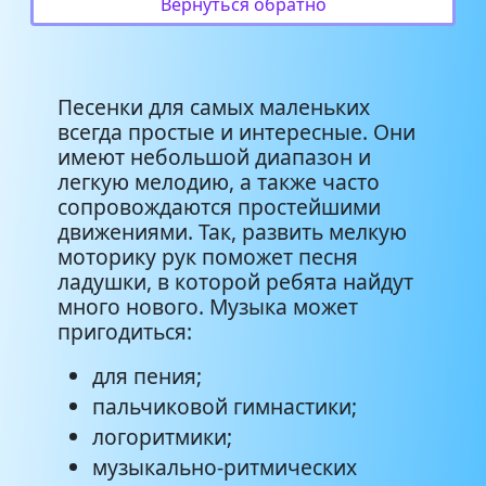
Вернуться обратно
Русский фольклор - Ладушки,
0:12
ладушки
Песенки для самых маленьких
всегда простые и интересные. Они
Слушание музыки - Ладушки-
0:15
ладушки
имеют небольшой диапазон и
легкую мелодию, а также часто
сопровождаются простейшими
Фолк-шоу группа _ЗАЗНОБА_ -
3:11
движениями. Так, развить мелкую
Ладушки да ладушки (минус)
моторику рук поможет песня
ладушки, в которой ребята найдут
много нового. Музыка может
пригодиться:
для пения;
пальчиковой гимнастики;
логоритмики;
музыкально-ритмических