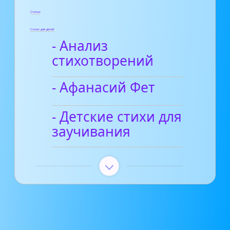
Статьи
Стихи для детей
- Анализ
стихотворений
- Афанасий Фет
- Детские стихи для
заучивания