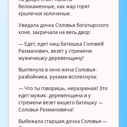
белокаменные, как жар горят
крылечки золоченые.
Увидала дочка Соловья богатырского
коня, закричала на весь двор:
— Едет, едет наш батюшка Соловей
Рахманович, везет у стремени
мужичишку-деревенщину!
Выглянула в окно жена Соловья-
разбойника, руками всплеснула:
— Что ты говоришь, неразумная! Это
едет мужик- деревенщина и у
стремени везет вашего батюшку —
Соловья Рахмановича!
Выбежала старшая дочка Соловья —