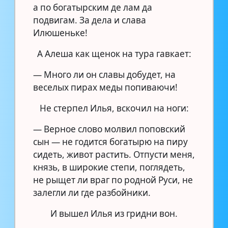
а по богатырским де лам да
подвигам. За дела и слава
Илюшеньке!
А Алеша как щенок на тура гавкает:
— Много ли он славы добудет, на
веселых пирах меды попиваючи!
Не стерпел Илья, вскочил на ноги:
— Верное слово молвил поповский
сын — не годится богатырю на пиру
сидеть, живот растить. Отпусти меня,
князь, в широкие степи, поглядеть,
не рыщет ли враг по родной Руси, не
залегли ли где разбойники.
И вышел Илья из гридни вон.