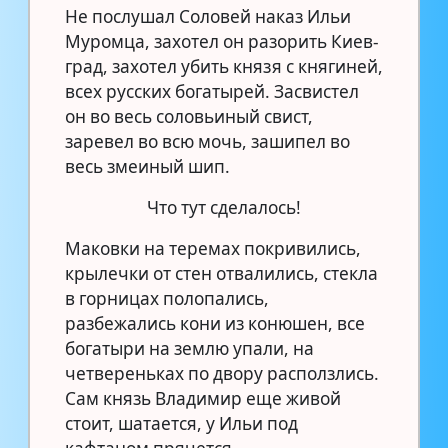
Не послушал Соловей наказ Ильи
Муромца, захотел он разорить Киев-
град, захотел убить князя с княгиней,
всех русских богатырей. Засвистел
он во весь соловьиный свист,
заревел во всю мочь, зашипел во
весь змеиный шип.
Что тут сделалось!
Маковки на теремах покривились,
крылечки от стен отвалились, стекла
в горницах полопались,
разбежались кони из конюшен, все
богатыри на землю упали, на
четвереньках по двору расползлись.
Сам князь Владимир еще живой
стоит, шатается, у Ильи под