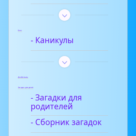
Блог
- Каникулы
Диафильмы
Загадки для детей
- Загадки для
родителей
- Сборник загадок