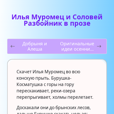
Илья Муромец и Соловей
Разбойник в прозе
Добрыня и
Оригинальные
Алеша
идеи осенних
поделок из
листьев
Скачет Илья Муромец во всю
конскую прыть. Бурушка-
Косматушка с горы на гору
перескакивает, реки-озера
перепрыгивает, холмы перелетает.
Доскакали они до брынских лесов,
дальше Бурушке скакать нельзя: