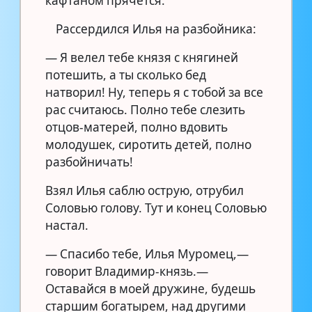
кафтаном прячется.
Рассердился Илья на разбойника:
— Я велел тебе князя с княгиней
потешить, а ты сколько бед
натворил! Ну, теперь я с тобой за все
рас считаюсь. Полно тебе слезить
отцов-матерей, полно вдовить
молодушек, сиротить детей, полно
разбойничать!
Взял Илья саблю острую, отрубил
Соловью голову. Тут и конец Соловью
настал.
— Спасибо тебе, Илья Муромец,—
говорит Владимир-князь.—
Оставайся в моей дружине, будешь
старшим богатырем, над другими