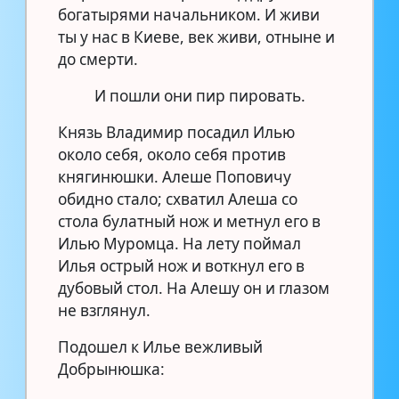
богатырями начальником. И живи
ты у нас в Киеве, век живи, отныне и
до смерти.
И пошли они пир пировать.
Князь Владимир посадил Илью
около себя, около себя против
княгинюшки. Алеше Поповичу
обидно стало; схватил Алеша со
стола булатный нож и метнул его в
Илью Муромца. На лету поймал
Илья острый нож и воткнул его в
дубовый стол. На Алешу он и глазом
не взглянул.
Подошел к Илье вежливый
Добрынюшка: