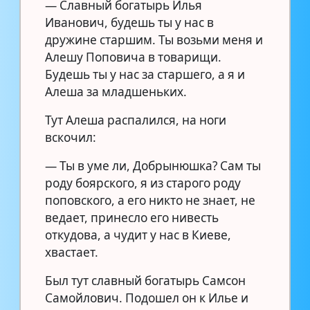
— Славный богатырь Илья
Иванович, будешь ты у нас в
дружине старшим. Ты возьми меня и
Алешу Поповича в товарищи.
Будешь ты у нас за старшего, а я и
Алеша за младшеньких.
Тут Алеша распалился, на ноги
вскочил:
— Ты в уме ли, Добрынюшка? Сам ты
роду боярского, я из старого роду
поповского, а его никто не знает, не
ведает, принесло его нивесть
откудова, а чудит у нас в Киеве,
хвастает.
Был тут славный богатырь Самсон
Самойлович. Подошел он к Илье и