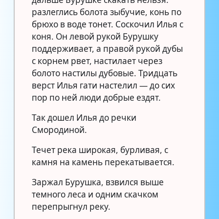
разлеглись болота зыбучие, конь по
брюхо в воде тонет. Соскочил Илья с
коня. Он левой рукой Бурушку
поддерживает, а правой рукой дубы
с корнем рвет, настилает через
болото настилы дубовые. Тридцать
верст Илья гати настелил — до сих
пор по ней люди добрые ездят.
Так дошел Илья до речки
Смородиной.
Течет река широкая, бурливая, с
камня на камень перекатывается.
Заржал Бурушка, взвился выше
темного леса и одним скачком
перепрыгнул реку.