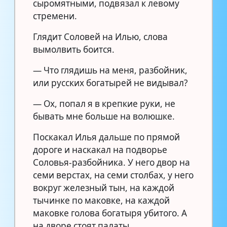
сыромятными, подвязал к левому
стремени.
Глядит Соловей на Илью, слова
вымолвить боится.
— Что глядишь на меня, разбойник,
или русских богатырей не видывал?
— Ох, попал я в крепкие руки, не
бывать мне больше на волюшке.
Поскакал Илья дальше по прямой
дороге и наскакал на подворье
Соловья-разбойника. У него двор на
семи верстах, на семи столбах, у него
вокруг железный тын, на каждой
тычинке по маковке, на каждой
маковке голова богатыря убитого. А
на дворе стоят палаты