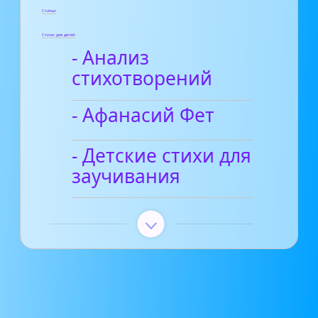
Статьи
Стихи для детей
- Анализ
стихотворений
- Афанасий Фет
- Детские стихи для
заучивания