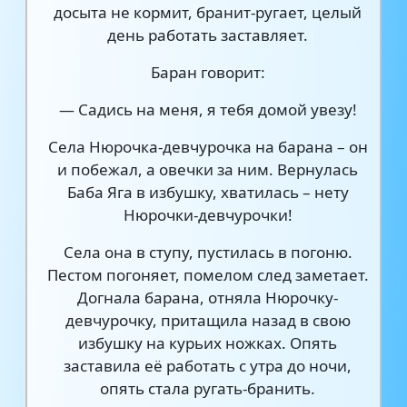
досыта не кормит, бранит-ругает, целый
день работать заставляет.
Баран говорит:
— Садись на меня, я тебя домой увезу!
Села Нюрочка-девчурочка на барана – он
и побежал, а овечки за ним. Вернулась
Баба Яга в избушку, хватилась – нету
Нюрочки-девчурочки!
Села она в ступу, пустилась в погоню.
Пестом погоняет, помелом след заметает.
Догнала барана, отняла Нюрочку-
девчурочку, притащила назад в свою
избушку на курьих ножках. Опять
заставила её работать с утра до ночи,
опять стала ругать-бранить.