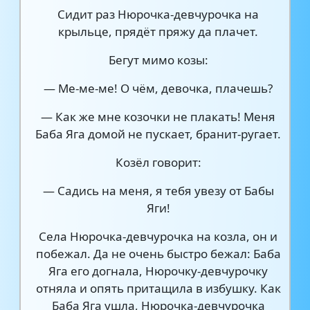
Сидит раз Нюрочка-девчурочка на
крыльце, прядёт пряжу да плачет.
Бегут мимо козы:
— Ме-ме-ме! О чём, девочка, плачешь?
— Как же мне козочки не плакать! Меня
Баба Яга домой не пускает, бранит-ругает.
Козёл говорит:
— Садись на меня, я тебя увезу от Бабы
Яги!
Села Нюрочка-девчурочка на козла, он и
побежал. Да не очень быстро бежал: Баба
Яга его догнала, Нюрочку-девчурочку
отняла и опять притащила в избушку. Как
Баба Яга ушла, Нюрочка-девчурочка