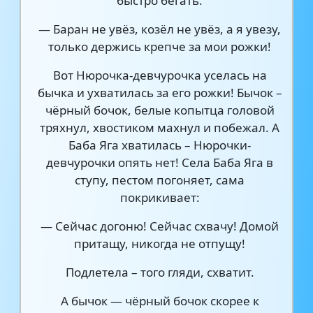
быстро бегать.
— Баран не увёз, козёл не увёз, а я увезу,
только держись крепче за мои рожки!
Вот Нюрочка-девчурочка уселась на
бычка и ухватилась за его рожки! Бычок –
чёрный бочок, белые копытца головой
тряхнул, хвостиком махнул и побежал. А
Баба Яга хватилась – Нюрочки-
девчурочки опять нет! Села Баба Яга в
ступу, пестом погоняет, сама
покрикивает:
— Сейчас догоню! Сейчас схвачу! Домой
притащу, никогда не отпущу!
Подлетела – того гляди, схватит.
А бычок — чёрный бочок скорее к