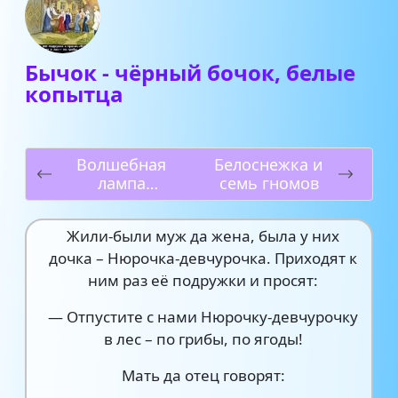
Бычок - чёрный бочок, белые
копытца
Волшебная
Белоснежка и
лампа
семь гномов
Аладдина
Жили-были муж да жена, была у них
дочка – Нюрочка-девчурочка. Приходят к
ним раз её подружки и просят:
— Отпустите с нами Нюрочку-девчурочку
в лес – по грибы, по ягоды!
Мать да отец говорят: