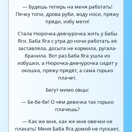
— Будешь теперь на меня работать!
Печку топи, дрова руби, воду носи, пряжу
пряди, избу мети!
Стала Нюрочка-девчурочка жить у Бабы
Яги. Баба Яга с утра до ночи работать её
заставляла, досыта не кормила, ругала-
бранила. Вот раз Баба Яга ушла из
избушки, а Нюрочка-девчурочка сидит у
окошка, пряжу прядёт, а сама горько
плачет.
Бегут мимо овцы:
— Бе-бе-бе! О чём девочка так горько
плачешь?
— Как же мне, как же мне овечки не
плакать! Меня Баба Яга домой не пускает,