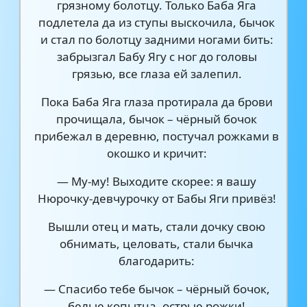
грязному болотцу. Только Баба Яга
подлетела да из ступы выскочила, бычок
и стал по болотцу задними ногами бить:
забрызгал Бабу Ягу с ног до головы
грязью, все глаза ей залепил.
Пока Баба Яга глаза протирала да брови
прочищала, бычок – чёрный бочок
прибежал в деревню, постучал рожками в
окошко и кричит:
— Му-му! Выходите скорее: я вашу
Нюрочку-девчурочку от Бабы Яги привёз!
Вышли отец и мать, стали дочку свою
обнимать, целовать, стали бычка
благодарить:
— Спасибо тебе бычок – чёрный бочок,
белые копытца, острые рожки!