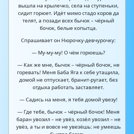
вышла на крылечко, села на ступеньки,
сидит горюет. Идёт мимо стадо коров да
телят, а позади всех бычок – чёрный
бочок, белые копытца.
Спрашивает он Нюрочку-девчурочку:
— Му-му-му! О чём горюешь?
— Как же мне, бычок – чёрный бочок, не
горевать! Меня Баба Яга к себе утащила,
домой не отпускает, бранит-ругает, без
отдыха работать заставляет.
— Садись на меня, я тебя домой увезу!
— Где тебе, бычок – чёрный бочок! Меня
баран увозил – не увёз, козёл увозил – не
увёз, а ты и вовсе не увезёшь: не умеешь