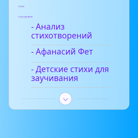
Статьи
Стихи для детей
- Анализ
стихотворений
- Афанасий Фет
- Детские стихи для
заучивания