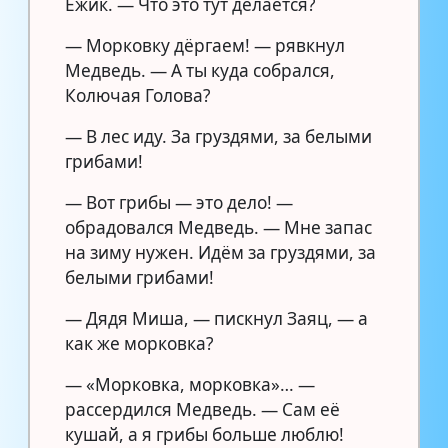
Ёжик. — Что это тут делается?
— Морковку дёргаем! — рявкнул
Медведь. — А ты куда собрался,
Колючая Голова?
— В лес иду. За груздями, за белыми
грибами!
— Вот грибы — это дело! —
обрадовался Медведь. — Мне запас
на зиму нужен. Идём за груздями, за
белыми грибами!
— Дядя Миша, — пискнул Заяц, — а
как же морковка?
— «Морковка, морковка»… —
рассердился Медведь. — Сам её
кушай, а я грибы больше люблю!