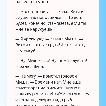
на лист ватмана.
— Это стенгазета, — сказал Витя и
смущённо поправился: — То есть…
будет, конечно, стенгазета, если ты
мне её нарисуешь.
— Я уроки учу, — сказал Миша. —
Вихри снежные крутя! А стенгазету
сам рисуй.
— Ну, Мишенька! Ну, пожа-алуйста!
— заныл Витя.
— Не могу, — помотал головой
Миша. — Времени нет. Мне ещё
стихотворение выучить нужно и
задачку решить. И в «Живом уголке»
я сегодня дежурю: надо рыб
накормить, за хомячками убрать…