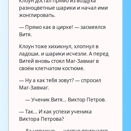
Клоун достал прямо из воздуха
разноцветные шарики и начал ими
жонглировать.
— Прямо как в цирке! — засмеялся
Витя.
Клоун тоже хихикнул, хлопнул в
ладоши, и шарики исчезли. А перед
Витей вновь стоял Маг-Завмаг в
своём клетчатом костюме.
— Ну а как тебя зовут? — спросил
Маг-Завмаг.
— Ученик Витя… Виктор Петров.
— Так… И как успехи ученика
Виктора Петрова?
— Да неважно, — честно признался