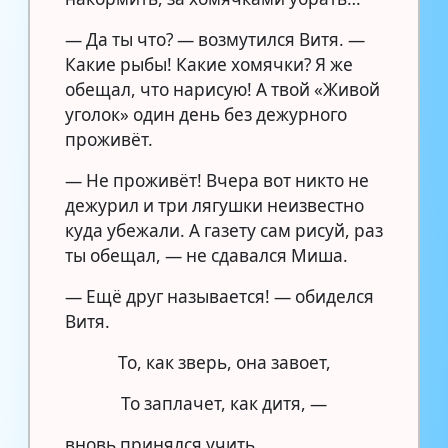
— Да ты что? — возмутился Витя. —
Какие рыбы! Какие хомячки? Я же
обещал, что нарисую! А твой «Живой
уголок» один день без дежурного
проживёт.
— Не проживёт! Вчера вот никто не
дежурил и три лягушки неизвестно
куда убежали. А газету сам рисуй, раз
ты обещал, — не сдавался Миша.
— Ещё друг называется! — обиделся
Витя.
То, как зверь, она завоет,
То заплачет, как дитя, —
вновь принялся учить