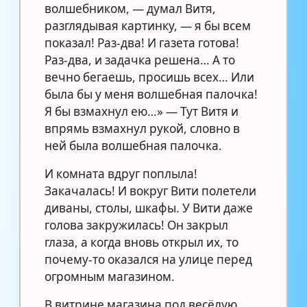
волшебником, — думал Витя,
разглядывая картинку, — я бы всем
показал! Раз-два! И газета готова!
Раз-два, и задачка решена… А то
вечно бегаешь, просишь всех… Или
была бы у меня волшебная палочка!
Я бы взмахнул ею…» — Тут Витя и
впрямь взмахнул рукой, словно в
ней была волшебная палочка.
И комната вдруг поплыла!
Закачалась! И вокруг Вити полетели
диваны, столы, шкафы. У Вити даже
голова закружилась! Он закрыл
глаза, а когда вновь открыл их, то
почему-то оказался на улице перед
огромным магазином.
В витрине магазина под весёлую