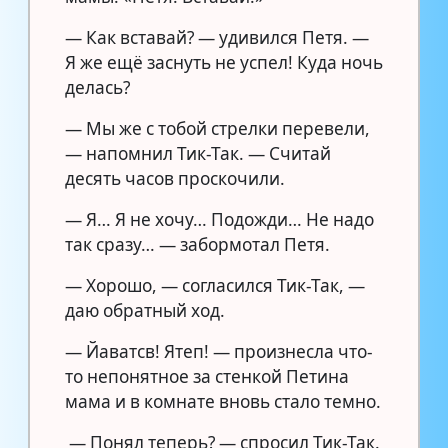
— Как вставай? — удивился Петя. —
Я же ещё заснуть не успел! Куда ночь
делась?
— Мы же с тобой стрелки перевели,
— напомнил Тик-Так. — Считай
десять часов проскочили.
— Я… Я не хочу… Подожди… Не надо
так сразу… — забормотал Петя.
— Хорошо, — согласился Тик-Так, —
даю обратный ход.
— Йаватсв! Ятеп! — произнесла что-
то непонятное за стенкой Петина
мама и в комнате вновь стало темно.
— Понял теперь? — спросил Тик-Так.