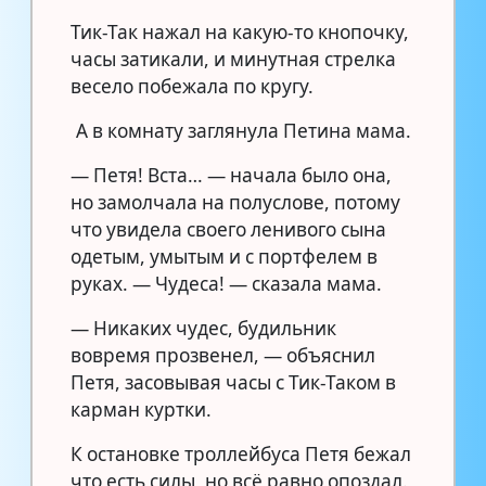
Тик-Так нажал на какую-то кнопочку,
часы затикали, и минутная стрелка
весело побежала по кругу.
А в комнату заглянула Петина мама.
— Петя! Вста… — начала было она,
но замолчала на полуслове, потому
что увидела своего ленивого сына
одетым, умытым и с портфелем в
руках. — Чудеса! — сказала мама.
— Никаких чудес, будильник
вовремя прозвенел, — объяснил
Петя, засовывая часы с Тик-Таком в
карман куртки.
К остановке троллейбуса Петя бежал
что есть силы, но всё равно опоздал.