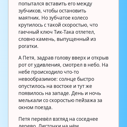
попытался вставить его между
зубчиков, чтобы остановить
маятник. Но зубчатое колесо
крутилось с такой скоростью, что
гаечный ключ Тик-Така отлетел,
словно камень, выпущенный из
рогатки.
А Петя, задрав голову вверх и открыв
рот от удивления, смотрел в небо. На
небе происходило что-то
невообразимое: солнце быстро
опустилось на востоке и тут же
появилось на западе. День и ночь
мелькали со скоростью пейзажа за
окном поезда.
Петя перевёл взгляд на соседнее
дерево. Листочки на нём