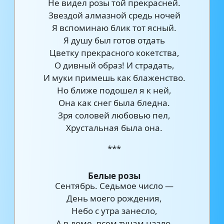
Не видел розы той прекрасней.
Звездой алмазной средь ночей
Я вспоминаю блик тот ясный.
Я душу был готов отдать
Цветку прекрасного кокетства,
О дивный образ! И страдать,
И муки примешь как блаженство.
Но ближе подошел я к ней,
Она как снег была бледна.
Зря соловей любовью пел,
Хрустальная была она.
***
Белые розы
Сентябрь. Седьмое число —
День моего рождения,
Небо с утра занесло,
А в доме, всем тучам назло,