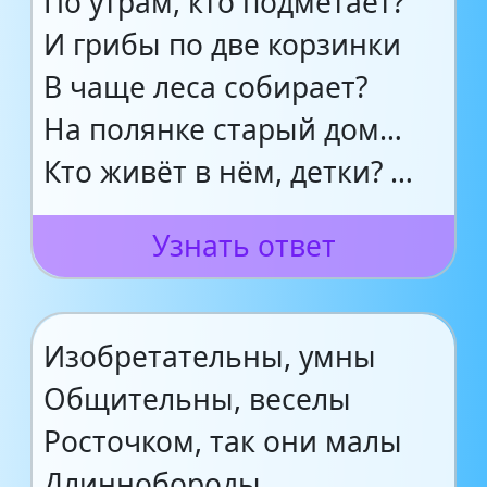
По утрам, кто подметает?
И грибы по две корзинки
В чаще леса собирает?
На полянке старый дом…
Кто живёт в нём, детки? …
Узнать ответ
Изобретательны, умны
Общительны, веселы
Росточком, так они малы
Длиннобороды … .