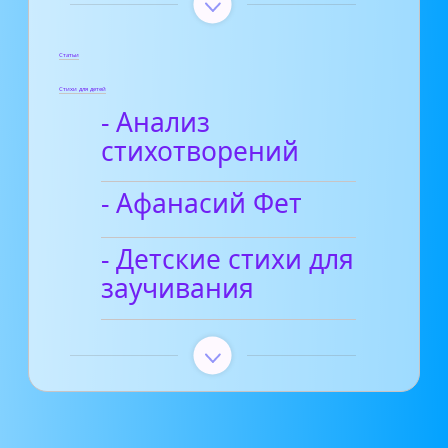
Статьи
Стихи для детей
- Анализ
стихотворений
- Афанасий Фет
- Детские стихи для
заучивания