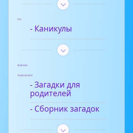
Блог
- Каникулы
Диафильмы
Загадки для детей
- Загадки для
родителей
- Сборник загадок