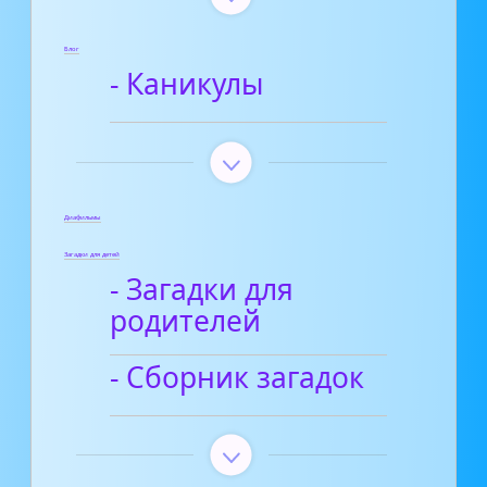
Блог
- Каникулы
Диафильмы
Загадки для детей
- Загадки для
родителей
- Сборник загадок