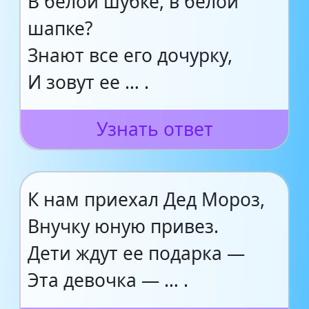
В белой шубке, в белой
шапке?
Знают все его дочурку,
И зовут ее … .
Узнать ответ
К нам приехал Дед Мороз,
Внучку юную привез.
Дети ждут ее подарка —
Эта девочка — … .