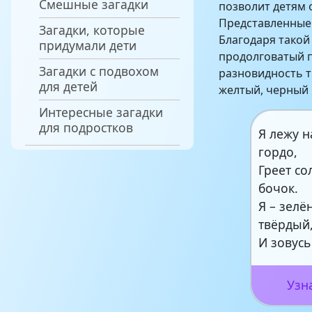
Смешные загадки
позволит детям о
Представленные
Загадки, которые
Благодаря такой
придумали дети
продолговатый 
Загадки с подвохом
разновидность т
для детей
желтый, черный 
Интересные загадки
для подростков
Я лежу н
гордо,
Греет со
бочок.
Я – зелё
твёрдый
И зовусь
Узн