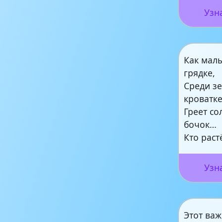
Узн
Как мал
грядке,
Среди зе
кроватке
Греет с
бочок…
Кто раст
Узн
Этот ва