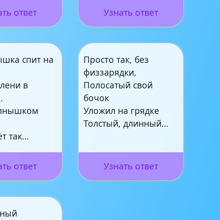
ать ответ
Узнать ответ
ышка спит на
Просто так, без
физзарядки,
лени в
Полосатый свой
.
бочок
олнышком
Уложил на грядке
Толстый, длинный…
ёт так…
ать ответ
Узнать ответ
жный