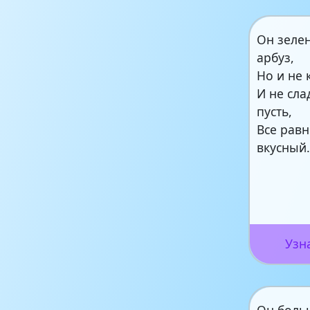
Он зелен
арбуз,
Но и не 
И не сла
пусть,
Все равн
вкусный
Узн
Он боль