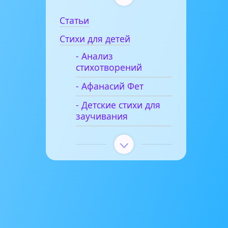
Статьи
Стихи для детей
- Анализ
стихотворений
- Афанасий Фет
- Детские стихи для
заучивания