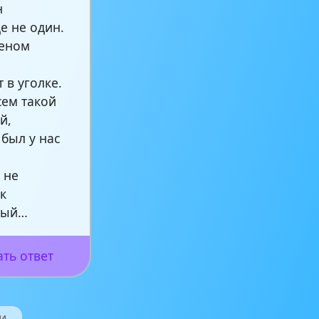
н
е не один.
леном
 в уголке.
сем такой
й,
 был у нас
 не
к
ный…
ать ответ
и