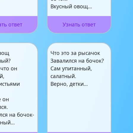
Вкусный овощ…
ать ответ
Узнать ответ
овощ
Что это за рысачок
ный?
Завалился на бочок?
 что он
Сам упитанный,
й,
салатный.
истьями
Верно, детки…
е он
ся.
лся на бочок-
нный…