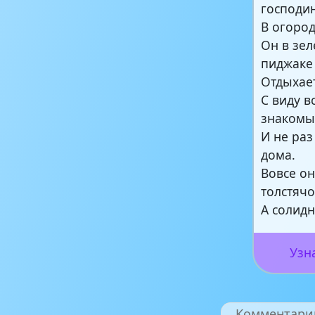
господи
В огород
Он в зе
пиджаке
Отдыхает
С виду в
знакомы
И не раз
дома.
Вовсе он
толстячо
А солид
Узн
Комментари