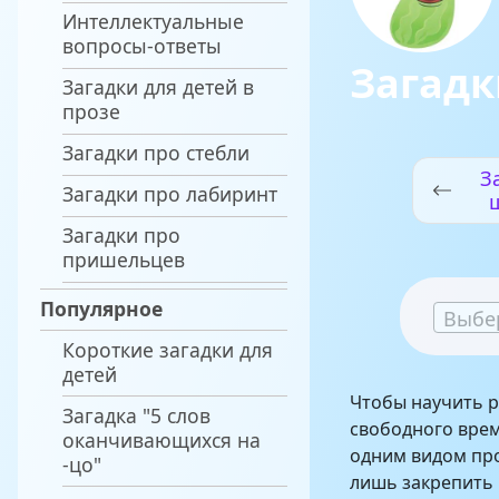
Интеллектуальные
вопросы-ответы
Загадк
Загадки для детей в
прозе
Загадки про стебли
З
Загадки про лабиринт
пр
Загадки про
пришельцев
Популярное
Выбе
Короткие загадки для
детей
Чтобы научить р
Загадка "5 слов
свободного врем
оканчивающихся на
одним видом про
-цо"
лишь закрепить 