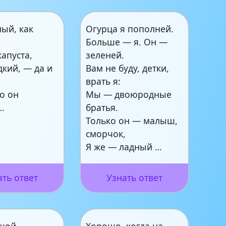
ый, как
Огурца я пополней.
Больше — я. Он —
капуста,
зеленей.
дкий, — да и
Вам не буду, детки,
врать я:
о он
Мы — двоюродные
…
братья.
Только он — малыш,
сморчок,
Я же — ладный …
ать ответ
Узнать ответ
шой,
Хорошо, когда на