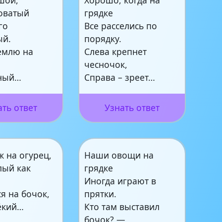
оватый
грядке
го
Все расселись по
ый.
порядку.
землю на
Слева крепнет
чесночок,
ный…
Справа – зреет…
ать ответ
Узнать ответ
 на огурец,
Наши овощи на
лый как
грядке
Иногда играют в
я на бочок,
прятки.
ёкий…
Кто там выставил
бочок? —