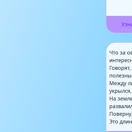
Узн
Что за 
интерес
Говорят,
полезны
Между л
укрылся,
На земл
развалил
Поверну
Это дли