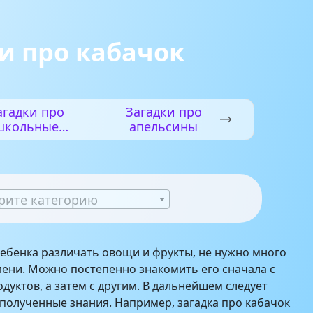
и про кабачок
агадки про
Загадки про
школьные
апельсины
инадлежност
и
рите категорию
ебенка различать овощи и фрукты, не нужно много
ени. Можно постепенно знакомить его сначала с
дуктов, а затем с другим. В дальнейшем следует
полученные знания. Например, загадка про кабачок