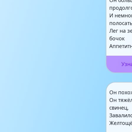
продолг
И немно
полосат
Лег на 
бочок
Аппетит
Узн
Он похож
Он тяжё
свинец,
Завалилс
Желтощ