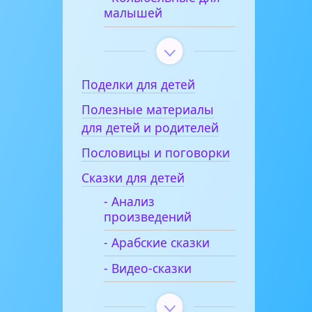
малышей
Поделки для детей
Полезные материалы
для детей и родителей
Пословицы и поговорки
Сказки для детей
- Анализ
произведений
- Арабские сказки
- Видео-сказки