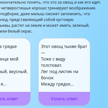
кончательно понять, что это за овощ и как его едят.
 четверостишья хорошо тренируют воображение.
 подборке, даже малыш сможет запомнить, что
плод, представляющий собой кустовую
ыквы, растет на земле и может иметь зеленый,
или белый окрас.
а грядке
Этот овощ тыкве брат
—
лнце мой
Тоже с виду
толстоват.
ный, вкусный,
Лег под листик на
,
бочок
 я…
Между грядок…
ать ответ
Узнать ответ