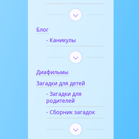
Блог
- Каникулы
Диафильмы
Загадки для детей
- Загадки для
родителей
- Сборник загадок