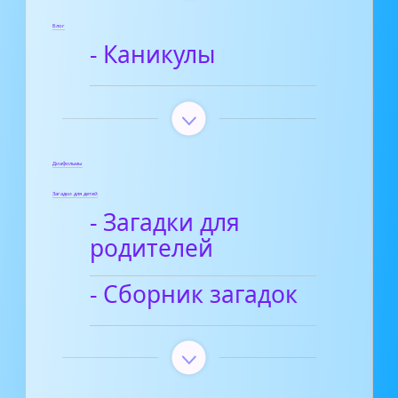
Блог
- Каникулы
Диафильмы
Загадки для детей
- Загадки для
родителей
- Сборник загадок