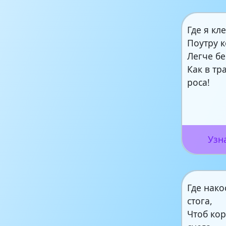
Где я кл
Поутру к
Легче бе
Как в тр
роса!
Узн
Где нако
стога,
Чтоб кор