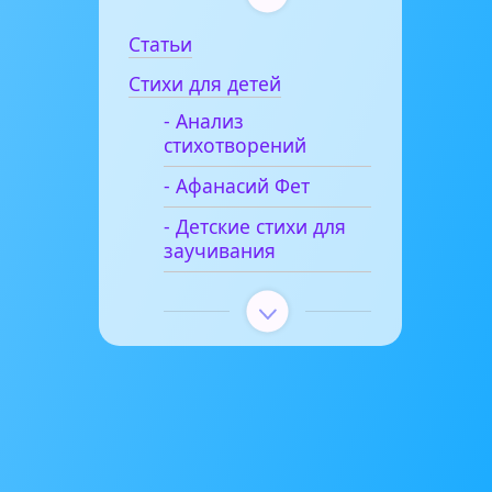
Статьи
Стихи для детей
- Анализ
стихотворений
- Афанасий Фет
- Детские стихи для
заучивания