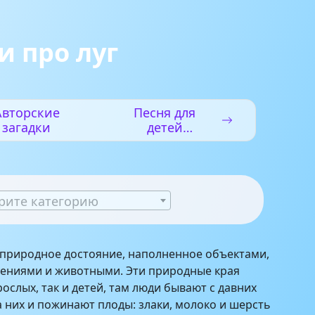
и про луг
Авторские
Песня для
загадки
детей
«Новогодняя
считалочка»
рите категорию
 природное достояние, наполненное объектами,
ениями и животными. Эти природные края
ослых, так и детей, там люди бывают с давних
а них и пожинают плоды: злаки, молоко и шерсть