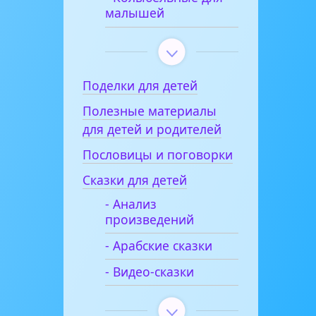
малышей
Поделки для детей
Полезные материалы
для детей и родителей
Пословицы и поговорки
Сказки для детей
- Анализ
произведений
- Арабские сказки
- Видео-сказки