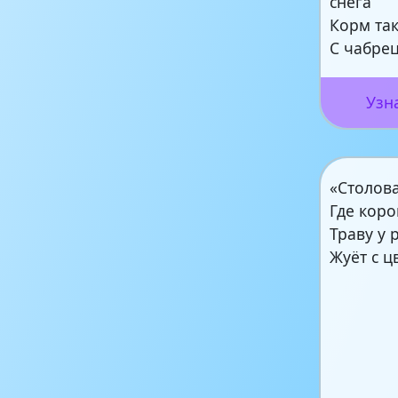
снега
Корм та
С чабре
Узн
«Столова
Где коро
Траву у 
Жуёт с ц