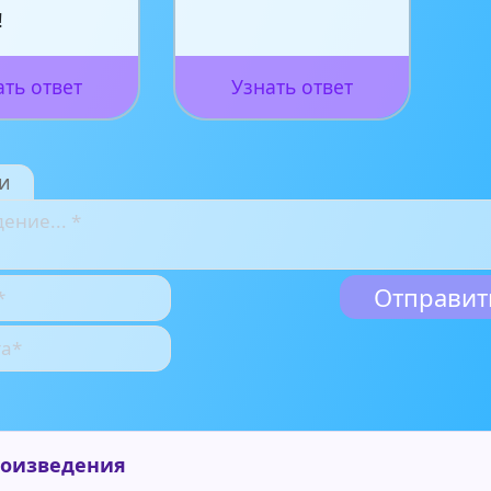
!
ать ответ
Узнать ответ
и
роизведения