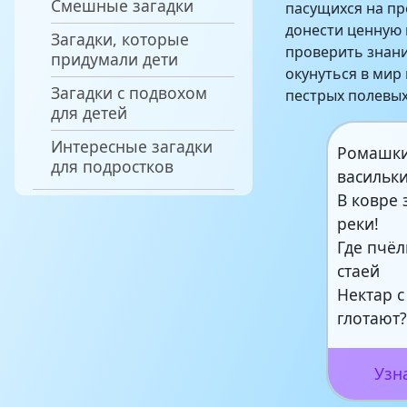
Смешные загадки
пасущихся на пр
донести ценную 
Загадки, которые
проверить знан
придумали дети
окунуться в мир
Загадки с подвохом
пестрых полевых
для детей
Интересные загадки
Ромашки
для подростков
васильки
В ковре 
реки!
Где пчё
стаей
Нектар с
глотают
Узн