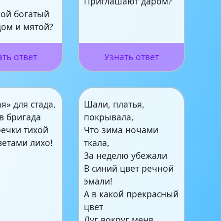
Приглашают даром?
кой богатый
цом и мятой?
ать ответ
Узнать ответ
я» для стада,
Шали, платья,
в бригада
покрывала,
речки тихой
Что зима ночами
ветами лихо!
ткала,
За неделю убежали
В синий цвет речной
эмали!
А в какой прекрасный
цвет
Луг вокруг меня