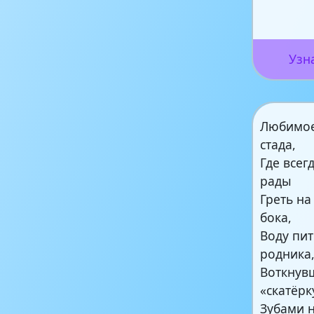
Узн
Любимое
стада,
Где всег
рады
Греть н
бока,
Воду пит
родника
Воткнув
«скатёрк
Зубами 