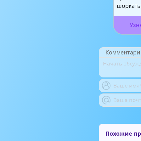
шоркать
Узн
Комментари
Похожие п