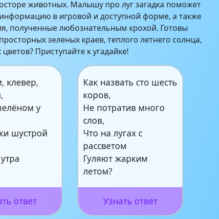
осторе животных. Малышу про луг загадка поможет
информацию в игровой и доступной форме, а также
ия, полученные любознательным крохой. Готовы
 просторных зеленых краев, теплого летнего солнца,
 цветов? Приступайте к угадайке!
, клевер,
Как назвать сто шесть
,
коров,
зелёном у
Не потратив много
слов,
лки шустрой
Что на лугах с
рассветом
 утра
Гуляют жарким
?
летом?
ать ответ
Узнать ответ