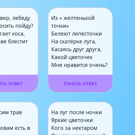
евер, лебеду
Из « жёлтенькой
осить пойду?
точки»
гает коса,
Белеют лепесточки
аве блестит
На скатёрке луга,
Касаясь друг друга,
Какой цветочек
Мне нравится очень?
ать ответ
Узнать ответ
сим трав
На луг после ночки
Яркие цветочки
овам есть в
Кого за нектаром