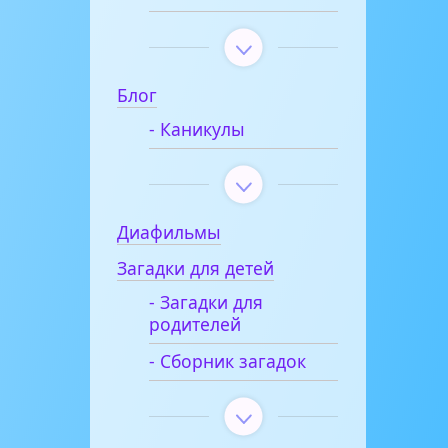
Блог
- Каникулы
Диафильмы
Загадки для детей
- Загадки для
родителей
- Сборник загадок