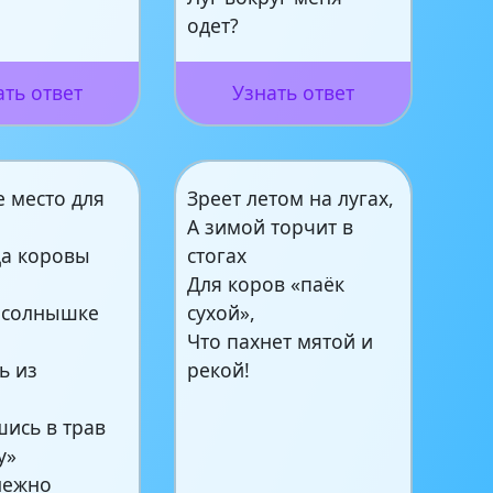
одет?
ать ответ
Узнать ответ
 место для
Зреет летом на лугах,
А зимой торчит в
да коровы
стогах
Для коров «паёк
а солнышке
сухой»,
Что пахнет мятой и
ь из
рекой!
,
шись в трав
у»
нежно