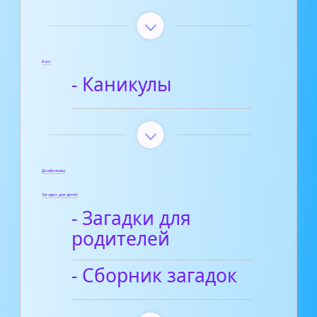
Блог
- Каникулы
Диафильмы
Загадки для детей
- Загадки для
родителей
- Сборник загадок