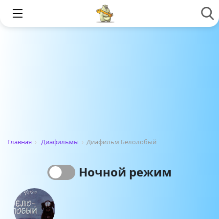
Главная
›
Диафильмы
›
Диафильм Белолобый
Ночной режим