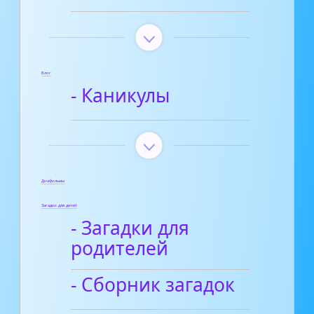
Блог
- Каникулы
Диафильмы
Загадки для детей
- Загадки для
родителей
- Сборник загадок