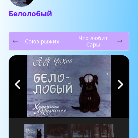
Белолобый
Что любит
Союз рыжих
Сары