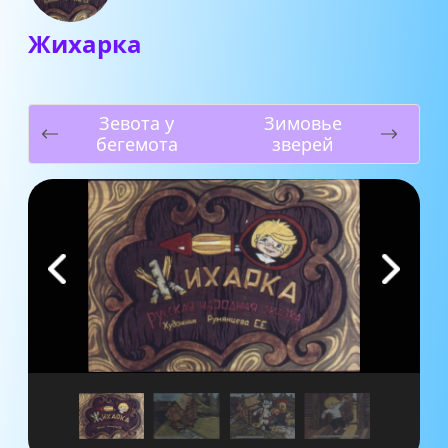
Жихарка
Зевота у
Зимовье
бегемота
зверей