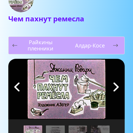
Чем пахнут ремесла
Райкины
Алдар-Косе
пленники