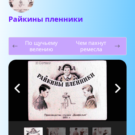
Райкины пленники
По щучьему
Чем пахнут
велению
ремесла