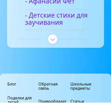
- Афанасий Фет
- Детские стихи для
заучивания
Блог
Обратная
Школьные
связь
предметы
Поделки для
Правообладат
Статьи
детей
елям