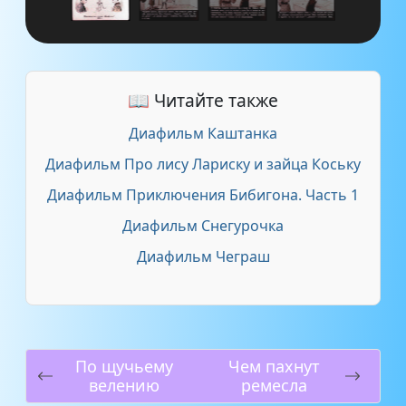
📖 Читайте также
Диафильм Каштанка
Диафильм Про лису Лариску и зайца Коську
Диафильм Приключения Бибигона. Часть 1
Диафильм Снегурочка
Диафильм Чеграш
По щучьему
Чем пахнут
велению
ремесла