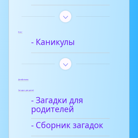
Блог
- Каникулы
Диафильмы
Загадки для детей
- Загадки для
родителей
- Сборник загадок