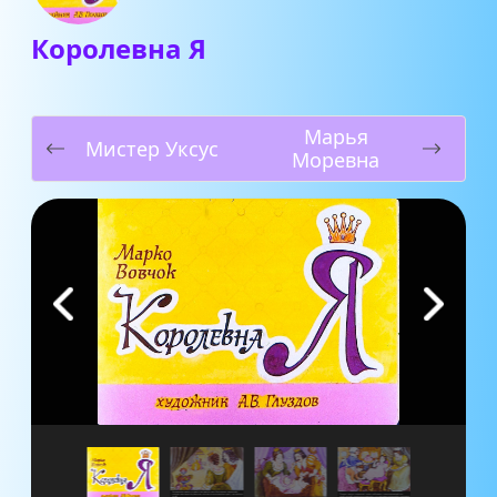
Королевна Я
Марья
Мистер Уксус
Моревна