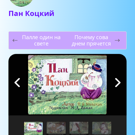
Пан Коцкий
Палле один на
Почему сова
свете
днем прячется