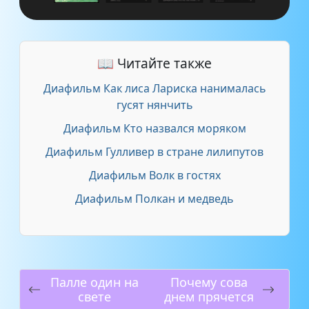
📖 Читайте также
Диафильм Как лиса Лариска нанималась
гусят нянчить
Диафильм Кто назвался моряком
Диафильм Гулливер в стране лилипутов
Диафильм Волк в гостях
Диафильм Полкан и медведь
Палле один на
Почему сова
свете
днем прячется