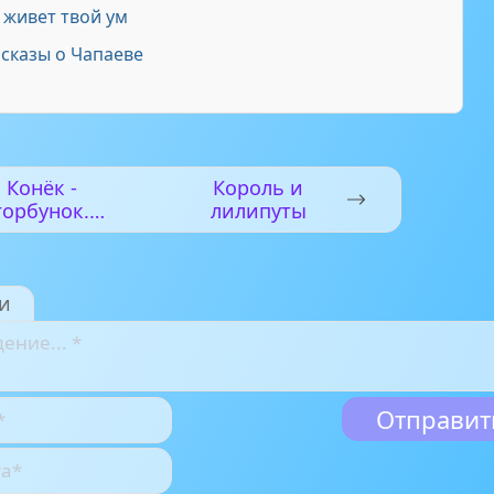
 живет твой ум
сказы о Чапаеве
Конёк -
Король и
горбунок.
лилипуты
Часть 4
и