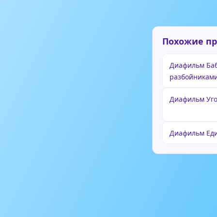
Похожие п
Диафильм Баб
разбойникам
Диафильм Уг
Диафильм Ед