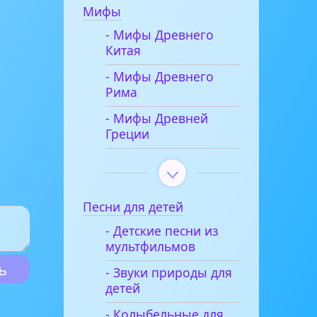
Мифы
- Мифы Древнего
Китая
- Мифы Древнего
Рима
- Мифы Древней
Греции
Песни для детей
- Детские песни из
мультфильмов
- Звуки природы для
детей
- Колыбельные для