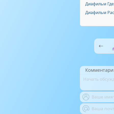
Диафильм Где
Диафильм Рас
Комментари