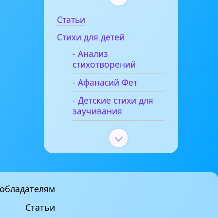
Статьи
Стихи для детей
- Анализ
стихотворений
- Афанасий Фет
- Детские стихи для
заучивания
обладателям
Статьи