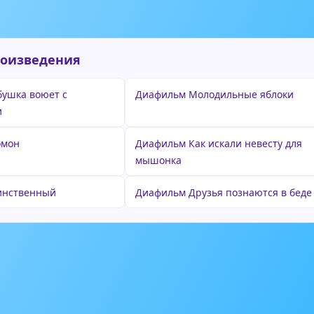
роизведения
ушка воюет с
Диафильм Молодильные яблоки
и
омон
Диафильм Как искали невесту для
мышонка
инственный
Диафильм Друзья познаются в беде