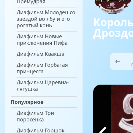
Премудрая
Диафильм Молодец со
Король
звездой во лбу и его
рогатый конь
Дрозд
Диафильм Новые
приключения Пифа
Диафильм Квакша
Диафильм Горбатая
принцесса
Диафильм Царевна-
лягушка
Популярное
Диафильм Три
поросёнка
Диафильм Горшок