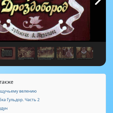
 также
 щучьему велению
ка Гульдор. Часть 2
лдун