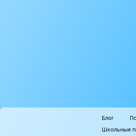
Блог
По
Школьные п