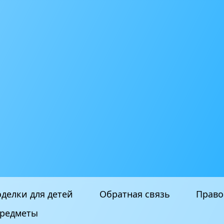
делки для детей
Обратная связь
Право
редметы