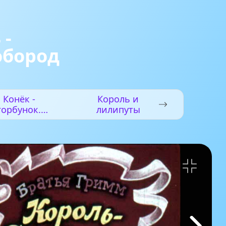
 -
обород
Конёк -
Король и
горбунок.
лилипуты
Часть 4