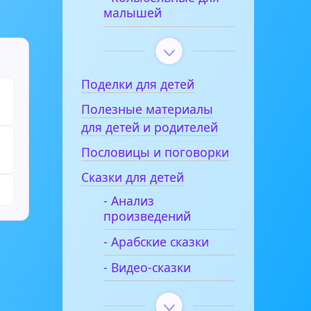
малышей
Поделки для детей
Полезные материалы
для детей и родителей
Пословицы и поговорки
Сказки для детей
- Анализ
произведений
- Арабские сказки
- Видео-сказки