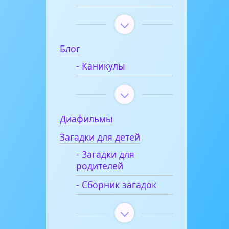
Блог
- Каникулы
Диафильмы
Загадки для детей
- Загадки для
родителей
- Сборник загадок