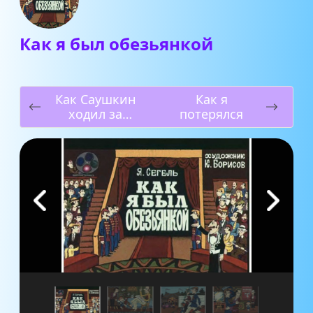
Как я был обезьянкой
Как Саушкин
Как я
ходил за
потерялся
спичками