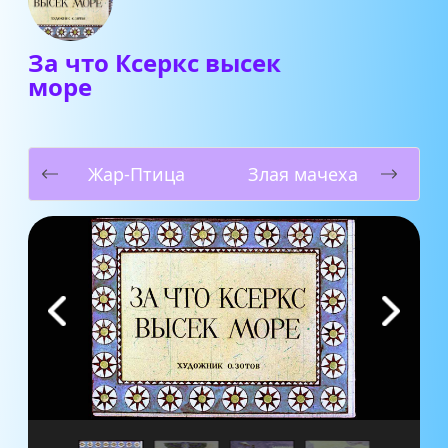
За что Ксеркс высек
море
Жар-Птица
Злая мачеха